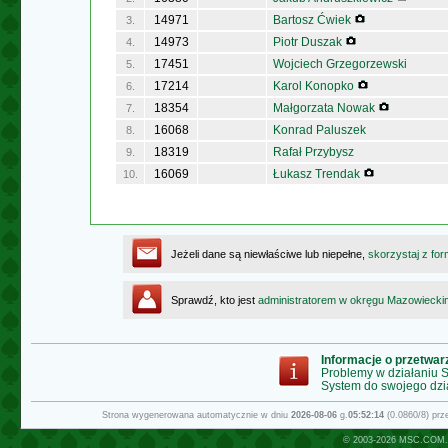
14971
Bartosz Ćwiek
3.
14973
Piotr Duszak
4.
17451
Wojciech Grzegorzewski
5.
17214
Karol Konopko
6.
18354
Małgorzata Nowak
7.
16068
Konrad Paluszek
8.
18319
Rafał Przybysz
9.
16069
Łukasz Trendak
10.
Jeżeli dane są niewłaściwe lub niepełne,
skorzystaj z for
Sprawdź, kto jest
administratorem w okręgu Mazowiecki
Informacje o przetwa
Problemy w działaniu
System do swojego dzi
Strona wygenerowana automatycznie w dniu
2026-08-06
g.
05:52:14
(0.0860/8) pr
© 2003-2026
MSC.COM.