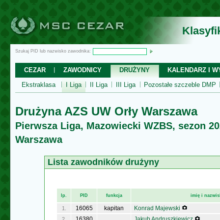
Klasyf
Szukaj PID lub nazwisko zawodnika:
CEZAR
ZAWODNICY
DRUŻYNY
KALENDARZ I WY
Ekstraklasa
I Liga
II Liga
III Liga
Pozostałe szczeble DMP
Drużyna AZS UW Orły Warszawa
Pierwsza Liga, Mazowiecki WZBS, sezon 20
Warszawa
Lista zawodników drużyny
lp.
PID
funkcja
imię i nazwi
16065
kapitan
Konrad Majewski
1.
16380
Jakub Andruszkiewicz
2.