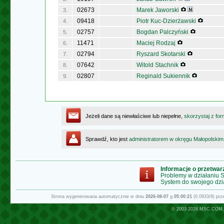
02673
Marek Jaworski
3.
09418
Piotr Kuc-Dzierżawski
4.
02757
Bogdan Palczyński
5.
11471
Maciej Rodzaj
6.
02794
Ryszard Skotarski
7.
07642
Witold Stachnik
8.
02807
Reginald Sukiennik
9.
Jeżeli dane są niewłaściwe lub niepełne,
skorzystaj z for
Sprawdź, kto jest
administratorem w okręgu Małopolskim
Informacje o przetwa
Problemy w działaniu
System do swojego dzi
Strona wygenerowana automatycznie w dniu
2026-08-07
g.
05:00:21
(0.0933/8) pr
© 2003-2026
MSC.COM.