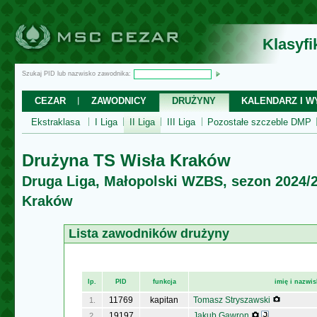
Klasyf
Szukaj PID lub nazwisko zawodnika:
CEZAR
ZAWODNICY
DRUŻYNY
KALENDARZ I WY
Ekstraklasa
I Liga
II Liga
III Liga
Pozostałe szczeble DMP
Drużyna TS Wisła Kraków
Druga Liga, Małopolski WZBS, sezon 2024/
Kraków
Lista zawodników drużyny
lp.
PID
funkcja
imię i nazwi
11769
kapitan
Tomasz Stryszawski
1.
19197
Jakub Gawron
2.