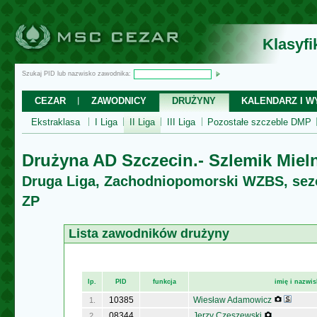
Klasyf
Szukaj PID lub nazwisko zawodnika:
CEZAR
ZAWODNICY
DRUŻYNY
KALENDARZ I WY
Ekstraklasa
I Liga
II Liga
III Liga
Pozostałe szczeble DMP
Drużyna AD Szczecin.- Szlemik Miel
Druga Liga, Zachodniopomorski WZBS, sez
ZP
Lista zawodników drużyny
lp.
PID
funkcja
imię i nazwi
10385
Wiesław Adamowicz
1.
08344
Jerzy Czeszewski
2.