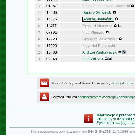
01967
Aleksander Downar-Zapolski
3.
15906
Dariusz Głowiński
4.
14175
Andrzej Jabłoński
5.
11477
Ryszard Kirkowski
6.
07891
Piotr Klimacki
7.
17728
Grzegorz Makowiecki
8.
17023
Krzysztof Rutkowski
9.
10403
Andrzej Wielowieyski
10.
08348
Piotr Wilczok
11.
Jeżeli dane są niewłaściwe lub niepełne,
skorzystaj z for
Sprawdź, kto jest
administratorem w okręgu Zachodnio
Informacje o przetwa
Problemy w działaniu
System do swojego dzi
Strona wygenerowana automatycznie w dniu
2026-08-09
g.
05:23:02
(0.1263/8) pr