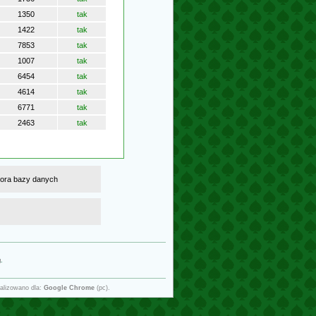
1350
tak
1422
tak
7853
tak
1007
tak
6454
tak
4614
tak
6771
tak
2463
tak
atora bazy danych
g
.
alizowano dla:
Google Chrome
(pc).