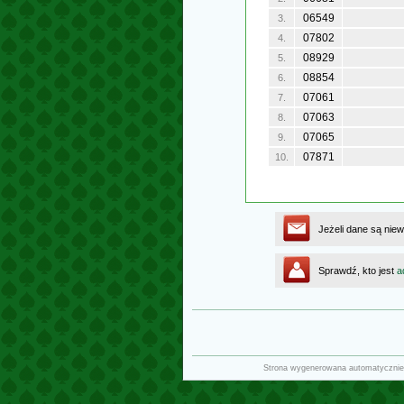
06549
3.
07802
4.
08929
5.
08854
6.
07061
7.
07063
8.
07065
9.
07871
10.
Jeżeli dane są niew
Sprawdź, kto jest
a
Strona wygenerowana automatycznie