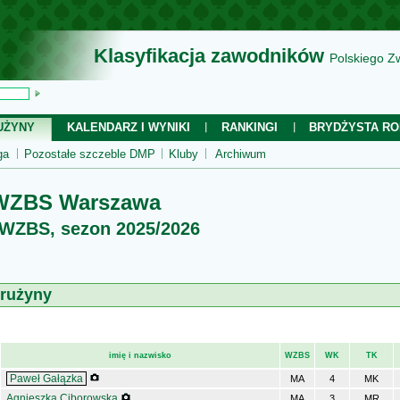
Klasyfikacja zawodników
Polskiego Z
UŻYNY
KALENDARZ I WYNIKI
RANKINGI
BRYDŻYSTA RO
ga
Pozostałe szczeble DMP
Kluby
Archiwum
WZBS Warszawa
 WZBS, sezon 2025/2026
drużyny
imię i nazwisko
WZBS
WK
TK
Paweł Gałązka
MA
4
MK
Agnieszka Ciborowska
MA
3
MR