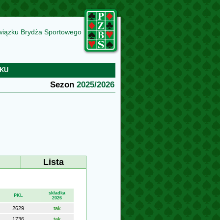
wiązku Brydża Sportowego
KU
Sezon
2025/2026
Lista
składka
PKL
2026
2629
tak
1736
tak