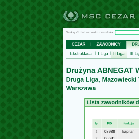
Szukaj PID lub nazwisko zawodnika:
CEZAR
ZAWODNICY
DR
Ekstraklasa
I Liga
II Liga
III Li
Drużyna ABNEGAT 
Druga Liga, Mazowiecki
Warszawa
Lista zawodników 
lp.
PID
funkcja
08988
kapitan
1.
06681
2.