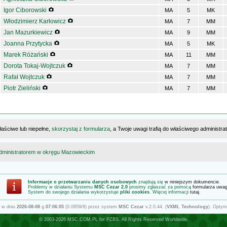
Igor Ciborowski
MA
5
MK
Włodzimierz Karłowicz
MA
7
MM
Jan Mazurkiewicz
MA
9
MM
Joanna Przytycka
MA
5
MK
Marek Różański
MA
11
MM
Dorota Tokaj-Wojtczuk
MA
7
MM
Rafał Wojtczuk
MA
7
MM
Piotr Zieliński
MA
7
MM
łaściwe lub niepełne,
skorzystaj z formularza
, a Twoje uwagi trafią do właściwego administr
dministratorem w okręgu Mazowieckim
Informacje o przetwarzaniu danych osobowych
znajdują się
w niniejszym dokumencie
.
Problemy w działaniu Systemu
MSC Cezar 2.0
prosimy zgłaszać za pomocą
formularza uwa
System do swojego działania wykorzystuje
pliki cookies
. Więcej informacji
tutaj
.
 w dniu
2026-08-08
g.
07:06:05
(0.0959/8) przez system
MSC Cezar
v.2.0.44. (
VXML Technology
). Optym
© 2003-2026
MSC.COM.PL
for
PZBS
. All Rights Reserved Worldwide.