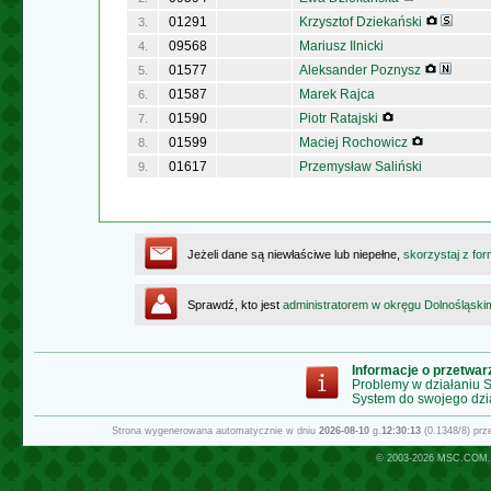
01291
Krzysztof Dziekański
3.
09568
Mariusz Ilnicki
4.
01577
Aleksander Poznysz
5.
01587
Marek Rajca
6.
01590
Piotr Ratajski
7.
01599
Maciej Rochowicz
8.
01617
Przemysław Saliński
9.
Jeżeli dane są niewłaściwe lub niepełne,
skorzystaj z for
Sprawdź, kto jest
administratorem w okręgu Dolnośląski
Informacje o przetwa
Problemy w działaniu
System do swojego dzi
Strona wygenerowana automatycznie w dniu
2026-08-10
g.
12:30:13
(0.1348/8) pr
© 2003-2026
MSC.COM.