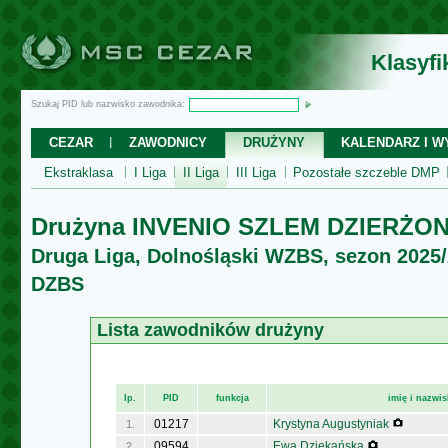
Klasyf
Szukaj PID lub nazwisko zawodnika:
CEZAR
ZAWODNICY
DRUŻYNY
KALENDARZ I WY
Ekstraklasa
I Liga
II Liga
III Liga
Pozostałe szczeble DMP
Drużyna INVENIO SZLEM DZIERŻO
Druga Liga, Dolnośląski WZBS, sezon 2025
DZBS
Lista zawodników drużyny
lp.
PID
funkcja
imię i nazwi
01217
Krystyna Augustyniak
1.
09594
Ewa Dziekańska
2.