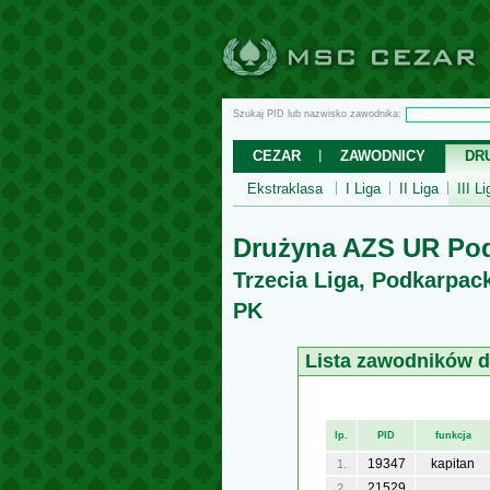
Szukaj PID lub nazwisko zawodnika:
CEZAR
ZAWODNICY
DR
Ekstraklasa
I Liga
II Liga
III Li
Drużyna AZS UR Po
Trzecia Liga, Podkarpac
PK
Lista zawodników 
lp.
PID
funkcja
19347
kapitan
1.
21529
2.