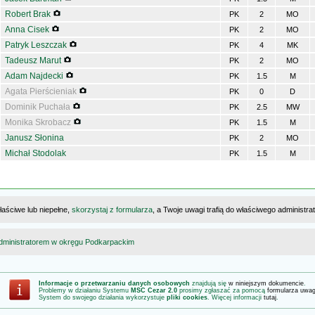
Robert Brak
PK
2
MO
Anna Cisek
PK
2
MO
Patryk Leszczak
PK
4
MK
Tadeusz Marut
PK
2
MO
Adam Najdecki
PK
1.5
M
Agata Pierścieniak
PK
0
D
Dominik Puchała
PK
2.5
MW
Monika Skrobacz
PK
1.5
M
Janusz Słonina
PK
2
MO
Michał Stodolak
PK
1.5
M
łaściwe lub niepełne,
skorzystaj z formularza
, a Twoje uwagi trafią do właściwego administr
dministratorem w okręgu Podkarpackim
Informacje o przetwarzaniu danych osobowych
znajdują się
w niniejszym dokumencie
.
Problemy w działaniu Systemu
MSC Cezar 2.0
prosimy zgłaszać za pomocą
formularza uwa
System do swojego działania wykorzystuje
pliki cookies
. Więcej informacji
tutaj
.