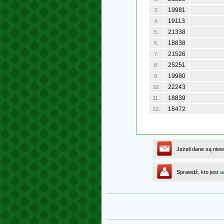
19981
3.
19113
4.
21338
5.
18838
6.
21526
7.
25251
8.
19980
9.
22243
10.
18839
11.
18472
12.
Jeżeli dane są niew
Sprawdź, kto jest
a