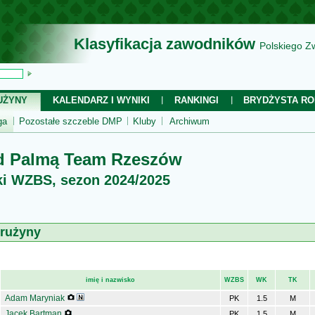
Klasyfikacja zawodników
Polskiego Z
UŻYNY
KALENDARZ I WYNIKI
RANKINGI
BRYDŻYSTA RO
ga
Pozostałe szczeble DMP
Kluby
Archiwum
d Palmą Team Rzeszów
ki WZBS, sezon 2024/2025
drużyny
imię i nazwisko
WZBS
WK
TK
Adam Maryniak
PK
1.5
M
Jacek Bartman
PK
1.5
M