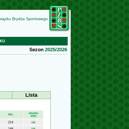
wiązku Brydża Sportowego
KU
Sezon
2025/2026
Lista
składka
PKL
2025
214
tak
144
tak