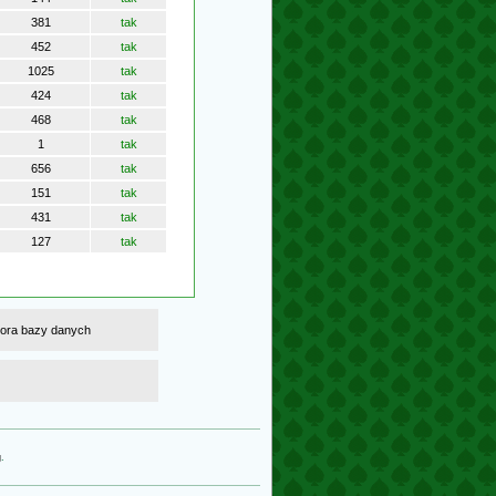
381
tak
452
tak
1025
tak
424
tak
468
tak
1
tak
656
tak
151
tak
431
tak
127
tak
atora bazy danych
g
.