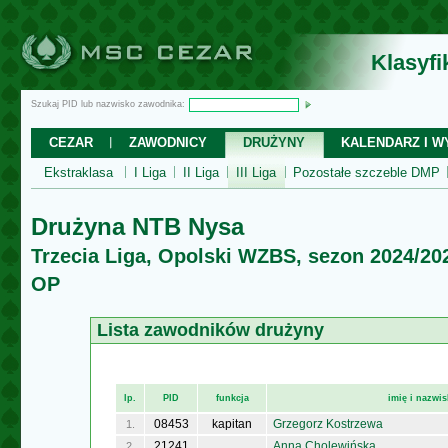
Klasyf
Szukaj PID lub nazwisko zawodnika:
CEZAR
ZAWODNICY
DRUŻYNY
KALENDARZ I WY
Ekstraklasa
I Liga
II Liga
III Liga
Pozostałe szczeble DMP
Drużyna NTB Nysa
Trzecia Liga, Opolski WZBS, sezon 2024/20
OP
Lista zawodników drużyny
lp.
PID
funkcja
imię i nazwi
08453
kapitan
Grzegorz Kostrzewa
1.
21241
Anna Cholewińska
2.