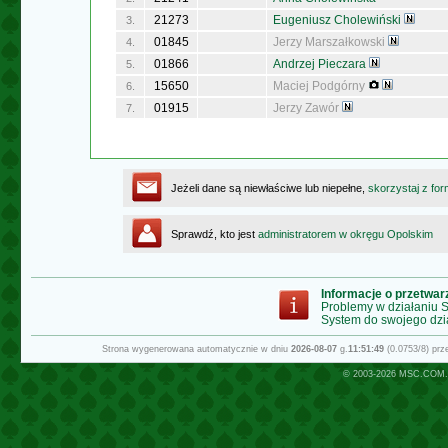
21273
Eugeniusz Cholewiński
3.
01845
Jerzy Marszałkowski
4.
01866
Andrzej Pieczara
5.
15650
Maciej Podgórny
6.
01915
Jerzy Zawór
7.
Jeżeli dane są niewłaściwe lub niepełne,
skorzystaj z for
Sprawdź, kto jest
administratorem w okręgu Opolskim
Informacje o przetwa
Problemy w działaniu
System do swojego dzi
Strona wygenerowana automatycznie w dniu
2026-08-07
g.
11:51:49
(0.0753/8) pr
© 2003-2026
MSC.COM.