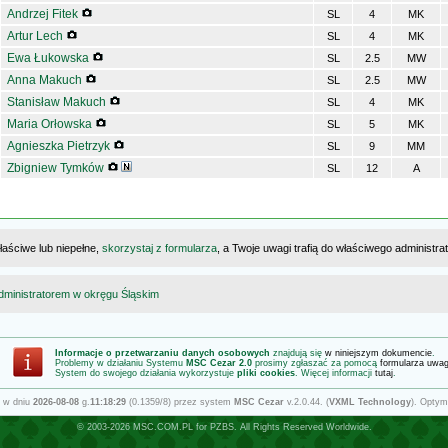
Andrzej Fitek
SL
4
MK
Artur Lech
SL
4
MK
Ewa Łukowska
SL
2.5
MW
Anna Makuch
SL
2.5
MW
Stanisław Makuch
SL
4
MK
Maria Orłowska
SL
5
MK
Agnieszka Pietrzyk
SL
9
MM
Zbigniew Tymków
SL
12
A
łaściwe lub niepełne,
skorzystaj z formularza
, a Twoje uwagi trafią do właściwego administr
dministratorem w okręgu Śląskim
Informacje o przetwarzaniu danych osobowych
znajdują się
w niniejszym dokumencie
.
Problemy w działaniu Systemu
MSC Cezar 2.0
prosimy zgłaszać za pomocą
formularza uwa
System do swojego działania wykorzystuje
pliki cookies
. Więcej informacji
tutaj
.
 w dniu
2026-08-08
g.
11:18:29
(0.1359/8) przez system
MSC Cezar
v.2.0.44. (
VXML Technology
). Optym
© 2003-2026
MSC.COM.PL
for
PZBS
. All Rights Reserved Worldwide.