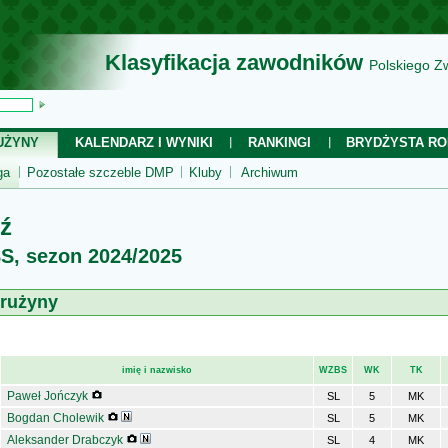
Klasyfikacja zawodników
Polskiego Z
UŻYNY
KALENDARZ I WYNIKI
RANKINGI
BRYDŻYSTA RO
ga
Pozostałe szczeble DMP
Kluby
Archiwum
ź
BS, sezon 2024/2025
drużyny
imię i nazwisko
WZBS
WK
TK
Paweł Jończyk
SL
5
MK
Bogdan Cholewik
SL
5
MK
Aleksander Drabczyk
SL
4
MK