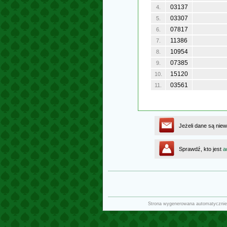
03137
4.
03307
5.
07817
6.
11386
7.
10954
8.
07385
9.
15120
10.
03561
11.
Jeżeli dane są niew
Sprawdź, kto jest
a
Strona wygenerowana automatycznie