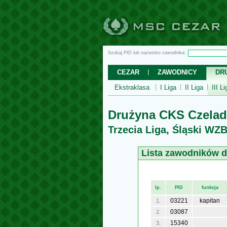
Szukaj PID lub nazwisko zawodnika:
CEZAR
ZAWODNICY
DR
Ekstraklasa
I Liga
II Liga
III Li
Drużyna CKS Czelad
Trzecia Liga, Śląski WZ
Lista zawodników 
lp.
PID
funkcja
03221
kapitan
1.
03087
2.
15340
3.