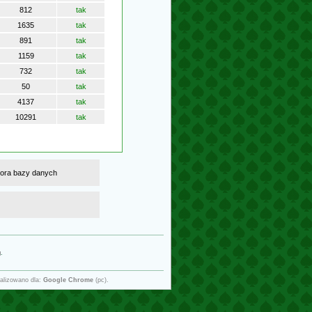
812
tak
1635
tak
891
tak
1159
tak
732
tak
50
tak
4137
tak
10291
tak
atora bazy danych
g
.
alizowano dla:
Google Chrome
(pc).