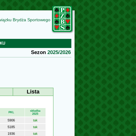
wiązku Brydża Sportowego
KU
Sezon
2025/2026
Lista
składka
PKL
2025
5906
tak
5185
tak
1936
tak