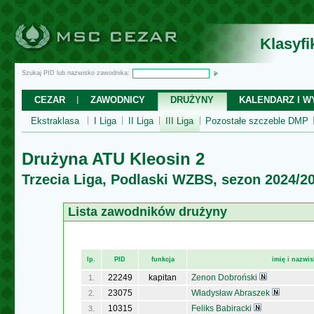
Klasyf
Szukaj PID lub nazwisko zawodnika:
CEZAR
ZAWODNICY
DRUŻYNY
KALENDARZ I WY
Ekstraklasa
I Liga
II Liga
III Liga
Pozostałe szczeble DMP
Drużyna ATU Kleosin 2
Trzecia Liga, Podlaski WZBS, sezon 2024/2
Lista zawodników drużyny
lp.
PID
funkcja
imię i nazwi
22249
kapitan
Zenon Dobroński
1.
23075
Władysław Abraszek
2.
10315
Feliks Babiracki
3.