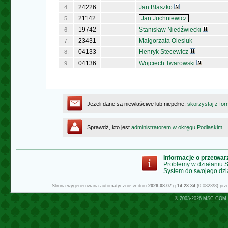
24226
Jan Blaszko
4.
21142
Jan Juchniewicz
5.
19742
Stanisław Niedźwiecki
6.
23431
Małgorzata Olesiuk
7.
04133
Henryk Stecewicz
8.
04136
Wojciech Twarowski
9.
Jeżeli dane są niewłaściwe lub niepełne,
skorzystaj z for
Sprawdź, kto jest
administratorem w okręgu Podlaskim
Informacje o przetwa
Problemy w działaniu
System do swojego dzi
Strona wygenerowana automatycznie w dniu
2026-08-07
g.
14:23:34
(0.0823/8) pr
© 2003-2026
MSC.COM.