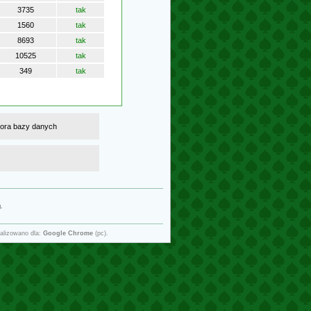
3735
tak
1560
tak
8693
tak
10525
tak
349
tak
atora bazy danych
g
.
alizowano dla:
Google Chrome
(pc).