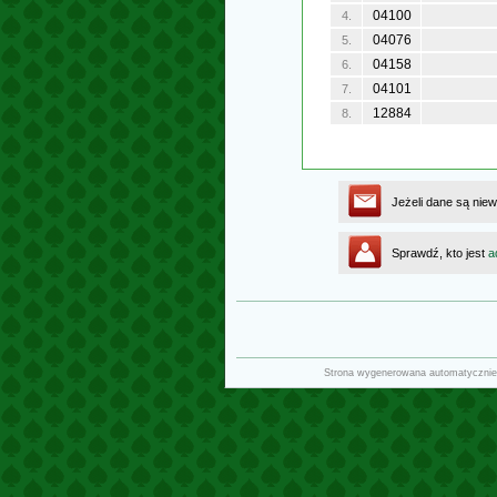
04100
4.
04076
5.
04158
6.
04101
7.
12884
8.
Jeżeli dane są niew
Sprawdź, kto jest
a
Strona wygenerowana automatycznie