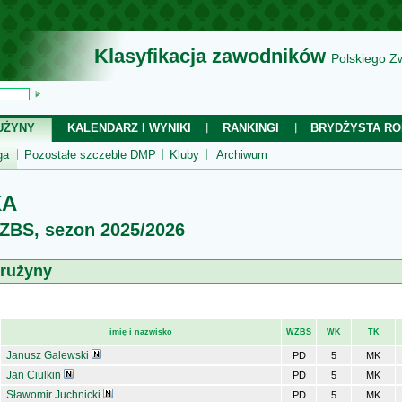
Klasyfikacja zawodników
Polskiego Z
UŻYNY
KALENDARZ I WYNIKI
RANKINGI
BRYDŻYSTA RO
ga
Pozostałe szczeble DMP
Kluby
Archiwum
KA
WZBS, sezon 2025/2026
drużyny
imię i nazwisko
WZBS
WK
TK
Janusz Galewski
PD
5
MK
Jan Ciulkin
PD
5
MK
Sławomir Juchnicki
PD
5
MK