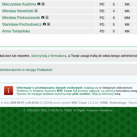
Mieczysław Kudźma
PD
5
MK
Wiesław Niewiński
PD
4
MK
Wiesław Pietraszewski
PD
9
MM
Stanisław Pochodowicz
PD
5
MK
Anna Tompolska
PD
5
MK
łaściwe lub niepełne,
skorzystaj z formularza
, a Twoje uwagi trafią do właściwego administr
dministratorem w okręgu Podlaskim
Informacje o przetwarzaniu danych osobowych
znajdują się
w niniejszym dokumencie
.
Problemy w działaniu Systemu
MSC Cezar 2.0
prosimy zgłaszać za pomocą
formularza uwa
System do swojego działania wykorzystuje
pliki cookies
. Więcej informacji
tutaj
.
 w dniu
2026-08-07
g.
04:45:56
(0.1322/8) przez system
MSC Cezar
v.2.0.44. (
VXML Technology
). Optym
© 2003-2026
MSC.COM.PL
for
PZBS
. All Rights Reserved Worldwide.