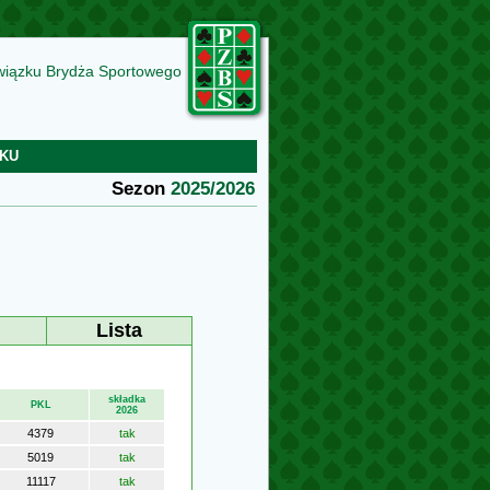
wiązku Brydża Sportowego
KU
Sezon
2025/2026
Lista
składka
PKL
2026
4379
tak
5019
tak
11117
tak