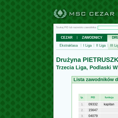
Szukaj PID lub nazwisko zawodnika:
CEZAR
ZAWODNICY
DR
Ekstraklasa
I Liga
II Liga
III Li
Drużyna PIETRUSZ
Trzecia Liga, Podlaski 
Lista zawodników 
lp.
PID
funkcja
09332
kapitan
1.
15647
2.
04079
3.