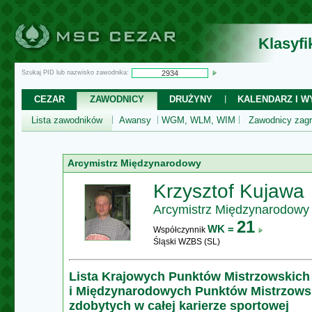
Klasyf
Szukaj PID lub nazwisko zawodnika:
CEZAR
ZAWODNICY
DRUŻYNY
KALENDARZ I WY
Lista zawodników
Awansy
WGM, WLM, WIM
Zawodnicy zagr
Arcymistrz Międzynarodowy
Krzysztof Kujawa
Arcymistrz Międzynarodowy
21
WK =
Współczynnik
Śląski WZBS (SL)
Lista Krajowych Punktów Mistrzowskich
i Międzynarodowych Punktów Mistrzows
zdobytych w całej karierze sportowej