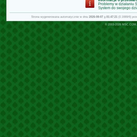
Problemy w działaniu
System do swojego dzi
Strona wygenerowana automatycznie w dniu
2026-08-07
g.
01:47:21
(0.1689/6) pr
© 2003-2026
MSC.COM.