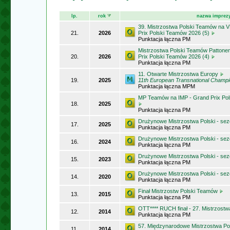
lp.
rok
nazwa imprez
39. Mistrzostwa Polski Teamów na
21.
2026
Prix Polski Teamów 2026 (5)
Punktacja łączna PM
Mistrzostwa Polski Teamów Patton
20.
2026
Prix Polski Teamów 2026 (4)
Punktacja łączna PM
11. Otwarte Mistrzostwa Europy
19.
2025
11th European Transnational Champ
Punktacja łączna MPM
MP Teamów na IMP - Grand Prix Pol
18.
2025
Punktacja łączna PM
Drużynowe Mistrzostwa Polski - se
17.
2025
Punktacja łączna PM
Drużynowe Mistrzostwa Polski - se
16.
2024
Punktacja łączna PM
Drużynowe Mistrzostwa Polski - se
15.
2023
Punktacja łączna PM
Drużynowe Mistrzostwa Polski - se
14.
2020
Punktacja łączna PM
Finał Mistrzostw Polski Teamów
13.
2015
Punktacja łączna PM
OTT**** RUCH finał - 27. Mistrzost
12.
2014
Punktacja łączna PM
57. Międzynarodowe Mistrzostwa Po
11.
2014