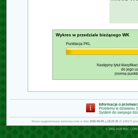
Wykres w przedziale bieżącego WK
Punktacja PKL
Następny tytuł klasyfikac
do jego u
(norma punkto
Informacje o przetwa
Problemy w działaniu
System do swojego dzi
Strona wygenerowana automatycznie w dniu
2026-08-09
g.
18:23:45
(0.1483/7) pr
© 2003-2026
MSC.COM.