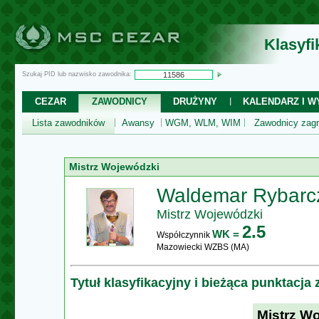
Klasyf
Szukaj PID lub nazwisko zawodnika:
CEZAR
ZAWODNICY
DRUŻYNY
KALENDARZ I WY
Lista zawodników
Awansy
WGM, WLM, WIM
Zawodnicy zagr
Mistrz Wojewódzki
Waldemar Rybarc
Mistrz Wojewódzki
2.5
WK =
Współczynnik
Mazowiecki WZBS (MA)
Tytuł klasyfikacyjny i bieżąca punktacja
Mistrz W