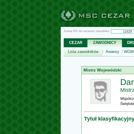
Szukaj PID lub nazwisko zawodnika:
CEZAR
ZAWODNICY
DR
Lista zawodników
Awansy
WGM,
Mistrz Wojewódzki
Dar
Mistr
Współcz
Świętok
Tytuł klasyfikacyjn