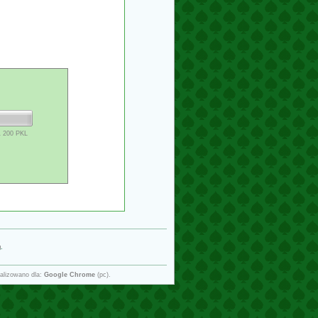
1 200 PKL
g
.
alizowano dla:
Google Chrome
(pc).