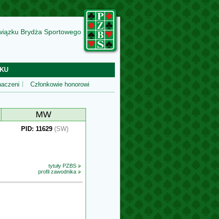
wiązku Brydża Sportowego
KU
aczeni
Członkowie honorowi
MW
PID: 11629
(SW)
tytuły PZBS
profil zawodnika