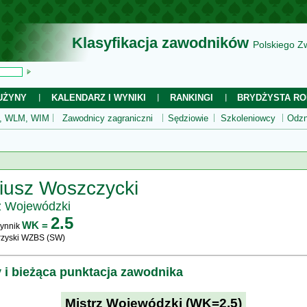
Klasyfikacja zawodników
Polskiego Z
UŻYNY
KALENDARZ I WYNIKI
RANKINGI
BRYDŻYSTA RO
 WLM, WIM
Zawodnicy zagraniczni
Sędziowie
Szkoleniowcy
Odzn
iusz Woszczycki
z Wojewódzki
2.5
WK =
ynnik
rzyski WZBS (SW)
y i bieżąca punktacja zawodnika
Mistrz Wojewódzki (WK=2.5)