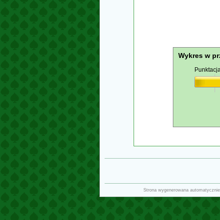
Wykres w pr
Punktacj
Strona wygenerowana automatycznie