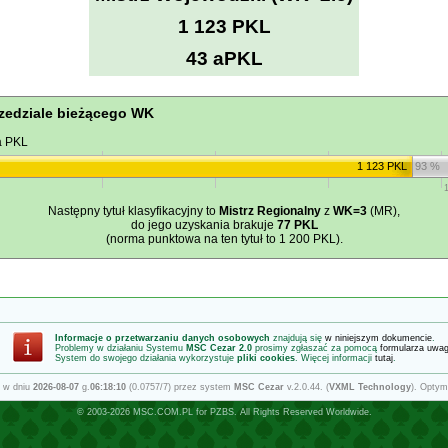
1 123 PKL
43 aPKL
zedziale bieżącego WK
a PKL
1 123 PKL
93 %
Następny tytuł klasyfikacyjny to
Mistrz Regionalny
z
WK=3
(MR),
do jego uzyskania brakuje
77 PKL
(norma punktowa na ten tytuł to 1 200 PKL).
Informacje o przetwarzaniu danych osobowych
znajdują się
w niniejszym dokumencie
.
Problemy w działaniu Systemu
MSC Cezar 2.0
prosimy zgłaszać za pomocą
formularza uwa
System do swojego działania wykorzystuje
pliki cookies
. Więcej informacji
tutaj
.
 w dniu
2026-08-07
g.
06:18:10
(0.0757/7) przez system
MSC Cezar
v.2.0.44. (
VXML Technology
). Optym
© 2003-2026
MSC.COM.PL
for
PZBS
. All Rights Reserved Worldwide.