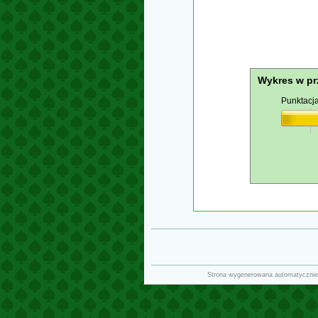
Wykres w pr
Punktacj
Strona wygenerowana automatycznie