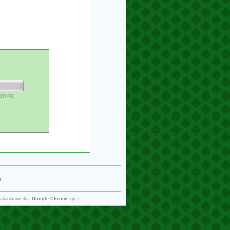
800 PKL
g
.
alizowano dla:
Google Chrome
(pc).