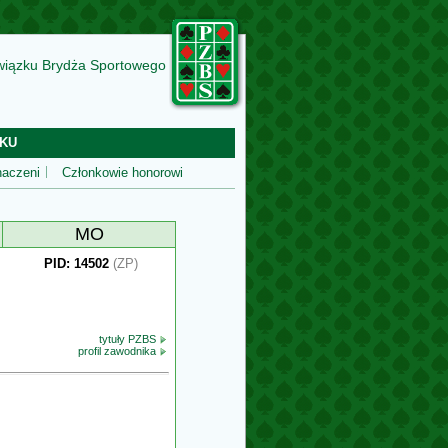
wiązku Brydża Sportowego
KU
aczeni
Członkowie honorowi
MO
PID: 14502
(ZP)
tytuły PZBS
profil zawodnika