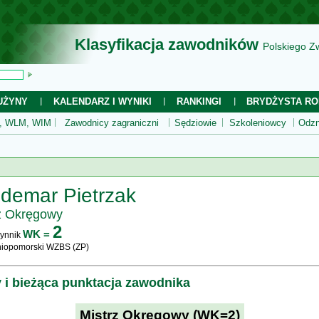
Klasyfikacja zawodników
Polskiego Z
UŻYNY
KALENDARZ I WYNIKI
RANKINGI
BRYDŻYSTA RO
 WLM, WIM
Zawodnicy zagraniczni
Sędziowie
Szkoleniowcy
Odzn
demar Pietrzak
z Okręgowy
2
WK =
ynnik
iopomorski WZBS (ZP)
y i bieżąca punktacja zawodnika
Mistrz Okręgowy (WK=2)