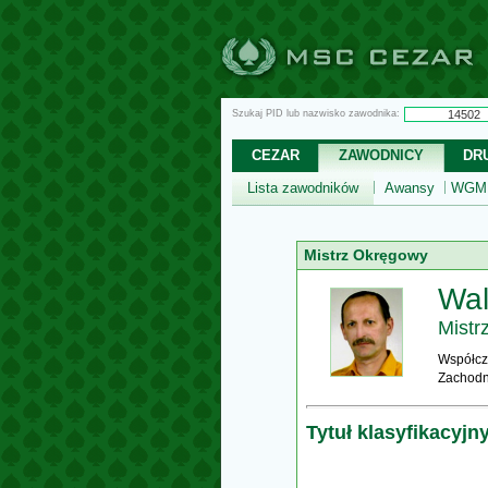
Szukaj PID lub nazwisko zawodnika:
CEZAR
ZAWODNICY
DR
Lista zawodników
Awansy
WGM,
Mistrz Okręgowy
Wal
Mistr
Współcz
Zachodn
Tytuł klasyfikacyjn