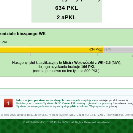
634 PKL
2 aPKL
zedziale bieżącego WK
a PKL
634 PKL
79 %
Następny tytuł klasyfikacyjny to
Mistrz Wojewódzki
z
WK=2.5
(MW),
do jego uzyskania brakuje
166 PKL
(norma punktowa na ten tytuł to 800 PKL).
Informacje o przetwarzaniu danych osobowych
znajdują się
w niniejszym dokumencie
.
Problemy w działaniu Systemu
MSC Cezar 2.0
prosimy zgłaszać za pomocą
formularza uwa
System do swojego działania wykorzystuje
pliki cookies
. Więcej informacji
tutaj
.
 w dniu
2026-08-09
g.
15:01:30
(0.0637/7) przez system
MSC Cezar
v.2.0.44. (
VXML Technology
). Optym
© 2003-2026
MSC.COM.PL
for
PZBS
. All Rights Reserved Worldwide.