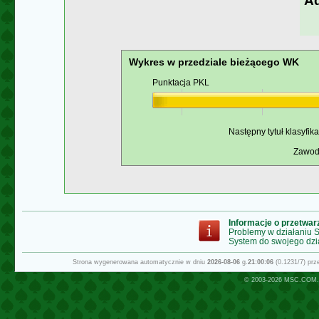
Ad
Wykres w przedziale bieżącego WK
Punktacja PKL
Następny tytuł klasyfik
Zawodn
Informacje o przetwa
Problemy w działaniu
System do swojego dzi
Strona wygenerowana automatycznie w dniu
2026-08-06
g.
21:00:06
(0.1231/7) pr
© 2003-2026
MSC.COM.