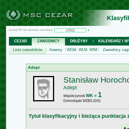
Klasyf
Szukaj PID lub nazwisko zawodnika:
CEZAR
ZAWODNICY
DRUŻYNY
KALENDARZ I WY
Lista zawodników
Awansy
WGM, WLM, WIM
Zawodnicy zagr
Adept
Stanisław Horoch
Adept
1
WK =
Współczynnik
Dolnośląski WZBS (DS)
Tytuł klasyfikacyjny i bieżąca punktacja