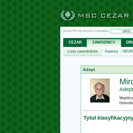
Szukaj PID lub nazwisko zawodnika:
CEZAR
ZAWODNICY
DR
Lista zawodników
Awansy
WGM,
Adept
Mir
Adep
Współcz
Dolnośl
Tytuł klasyfikacyjn