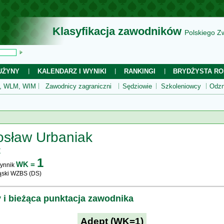
Klasyfikacja zawodników
Polskiego Z
UŻYNY
KALENDARZ I WYNIKI
RANKINGI
BRYDŻYSTA RO
 WLM, WIM
Zawodnicy zagraniczni
Sędziowie
Szkoleniowcy
Odzn
osław Urbaniak
t
1
WK =
ynnik
ąski WZBS (DS)
y i bieżąca punktacja zawodnika
Adept (WK=1)