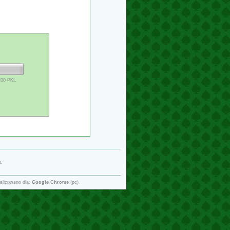
200 PKL
g
.
alizowano dla:
Google Chrome
(pc).