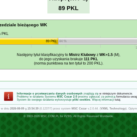
89 PKL
zedziale bieżącego WK
a PKL
89 PKL
44 %
Następny tytuł klasyfikacyjny to
Mistrz Klubowy
z
WK=1.5
(M),
do jego uzyskania brakuje
111 PKL
(norma punktowa na ten tytuł to 200 PKL).
Informacje o przetwarzaniu danych osobowych
znajdują się
w niniejszym dokumencie
.
Problemy w działaniu Systemu
MSC Cezar 2.0
prosimy zgłaszać za pomocą
formularza uwa
System do swojego działania wykorzystuje
pliki cookies
. Więcej informacji
tutaj
.
 w dniu
2026-08-09
g.
15:54:39
(0.1237/7) przez system
MSC Cezar
v.2.0.44. (
VXML Technology
). Optym
© 2003-2026
MSC.COM.PL
for
PZBS
. All Rights Reserved Worldwide.