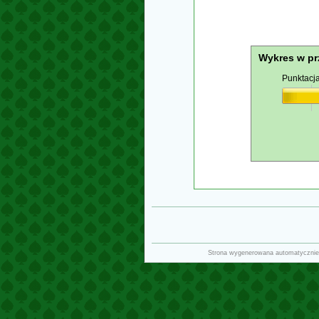
Wykres w pr
Punktacj
Strona wygenerowana automatycznie