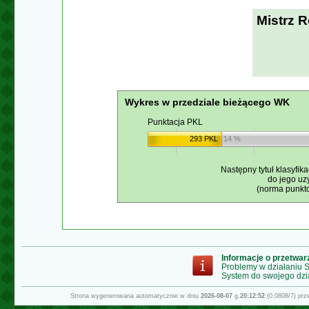
Mistrz 
Wykres w przedziale bieżącego WK
Punktacja PKL
293 PKL
14 %
Następny tytuł klasyfika
do jego uz
(norma punkto
Informacje o przetwa
Problemy w działaniu
System do swojego dzi
Strona wygenerowana automatycznie w dniu
2026-08-07
g.
20:12:52
(0.0808/7) pr