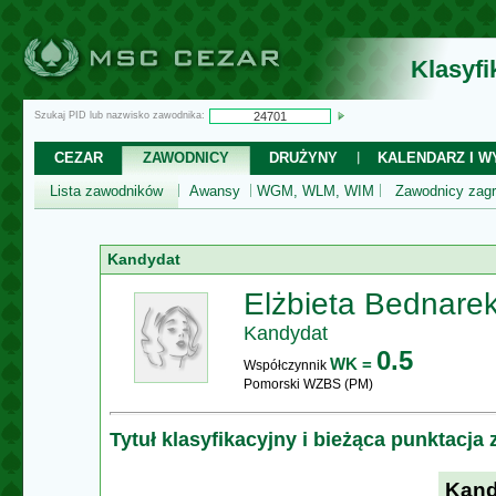
Klasyf
Szukaj PID lub nazwisko zawodnika:
CEZAR
ZAWODNICY
DRUŻYNY
KALENDARZ I WY
Lista zawodników
Awansy
WGM, WLM, WIM
Zawodnicy zagr
Kandydat
Elżbieta Bednare
Kandydat
0.5
WK =
Współczynnik
Pomorski WZBS (PM)
Tytuł klasyfikacyjny i bieżąca punktacja
Kand