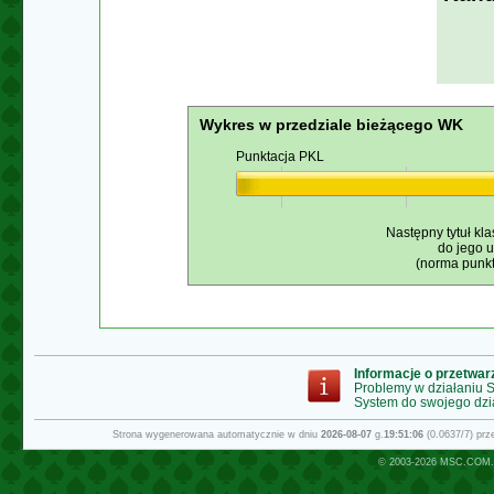
Wykres w przedziale bieżącego WK
Punktacja PKL
Następny tytuł kla
do jego 
(norma punkt
Informacje o przetwa
Problemy w działaniu
System do swojego dzi
Strona wygenerowana automatycznie w dniu
2026-08-07
g.
19:51:06
(0.0637/7) pr
© 2003-2026
MSC.COM.