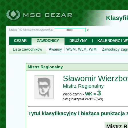
Klasyf
Szukaj PID lub nazwisko zawodnika:
CEZAR
ZAWODNICY
DRUŻYNY
KALENDARZ I WY
Lista zawodników
Awansy
WGM, WLM, WIM
Zawodnicy zagr
Mistrz Regionalny
Sławomir Wierzbo
Mistrz Regionalny
3
WK =
Współczynnik
Świętokrzyski WZBS (SW)
Tytuł klasyfikacyjny i bieżąca punktacja
Mistrz 