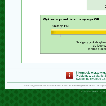
Wykres w przedziale bieżącego WK
Punktacja PKL
Następny tytuł klasyfika
do jego u
(norma punkto
Informacje o przetwa
Problemy w działaniu
System do swojego dzi
Strona wygenerowana automatycznie w dniu
2026-08-06
g.
05:53:33
(0.0728/7) pr
© 2003-2026
MSC.COM.