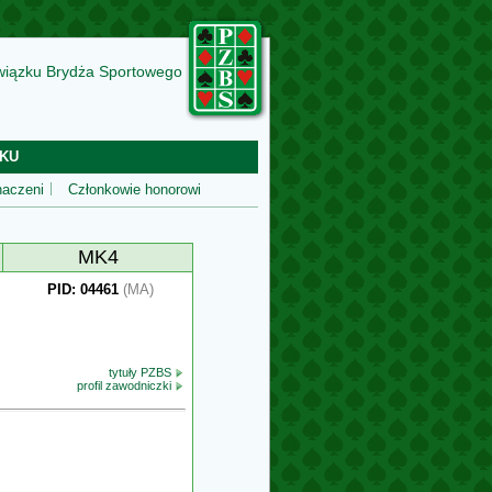
wiązku Brydża Sportowego
KU
aczeni
Członkowie honorowi
MK4
PID: 04461
(MA)
tytuły PZBS
profil zawodniczki