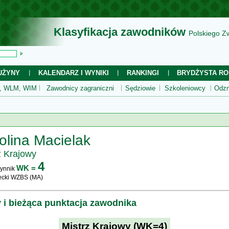
Klasyfikacja zawodników
Polskiego Z
UŻYNY
KALENDARZ I WYNIKI
RANKINGI
BRYDŻYSTA RO
 WLM, WIM
Zawodnicy zagraniczni
Sędziowie
Szkoleniowcy
Odzn
olina Macielak
z Krajowy
4
WK =
ynnik
cki WZBS (MA)
y i bieżąca punktacja zawodnika
Mistrz Krajowy (WK=4)