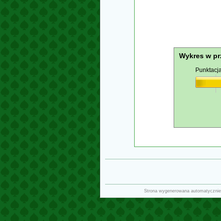
Wykres w pr
Punktacj
Strona wygenerowana automatycznie