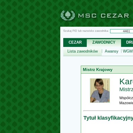
Szukaj PID lub nazwisko zawodnika:
CEZAR
ZAWODNICY
DR
Lista zawodników
Awansy
WGM,
Mistrz Krajowy
Kar
Mistr
Współcz
Mazowie
Tytuł klasyfikacyjn