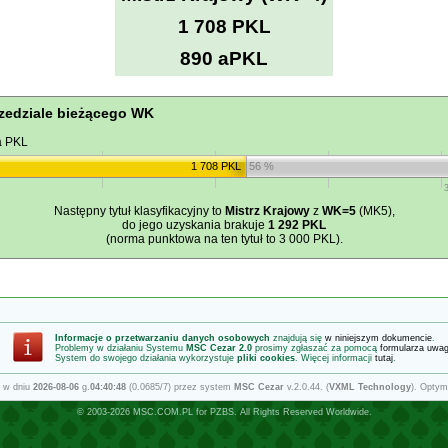
1 708 PKL
890 aPKL
zedziale bieżącego WK
a PKL
1 708 PKL
56 %
Następny tytuł klasyfikacyjny to
Mistrz Krajowy
z
WK=5
(MK5),
do jego uzyskania brakuje
1 292 PKL
(norma punktowa na ten tytuł to 3 000 PKL).
Informacje o przetwarzaniu danych osobowych
znajdują się
w niniejszym dokumencie
.
Problemy w działaniu Systemu
MSC Cezar 2.0
prosimy zgłaszać za pomocą
formularza uwa
System do swojego działania wykorzystuje
pliki cookies
. Więcej informacji
tutaj
.
 w dniu
2026-08-06
g.
04:40:48
(0.0685/7) przez system
MSC Cezar
v.2.0.44. (
VXML Technology
). Optym
© 2003-2026
MSC.COM.PL
for
PZBS
. All Rights Reserved Worldwide.