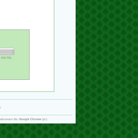
3 000 PKL
g
.
alizowano dla:
Google Chrome
(pc).