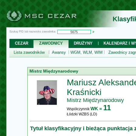
Klasyf
Szukaj PID lub nazwisko zawodnika:
CEZAR
ZAWODNICY
DRUŻYNY
KALENDARZ I WY
Lista zawodników
Awansy
WGM, WLM, WIM
Zawodnicy zagr
Mistrz Międzynarodowy
Mariusz Aleksand
Kraśnicki
Mistrz Międzynarodowy
11
WK =
Współczynnik
Łódzki WZBS (LD)
Tytuł klasyfikacyjny i bieżąca punktacja