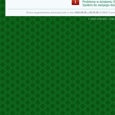
Problemy w działaniu
System do swojego dzi
Strona wygenerowana automatycznie w dniu
2026-08-06
g.
06:03:58
(0.0802/7) pr
© 2003-2026
MSC.COM.