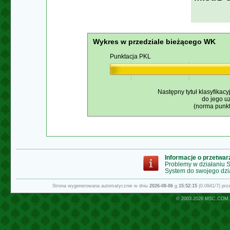
Wykres w przedziale bieżącego WK
Punktacja PKL
Następny tytuł klasyfikacy
do jego u
(norma punkt
Informacje o przetwa
Problemy w działaniu
System do swojego dzi
Strona wygenerowana automatycznie w dniu
2026-08-06
g.
15:52:15
(0.0941/7) pr
© 2003-2026
MSC.COM.