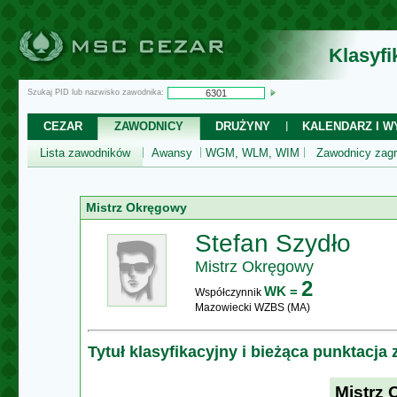
Klasyf
Szukaj PID lub nazwisko zawodnika:
CEZAR
ZAWODNICY
DRUŻYNY
KALENDARZ I WY
Lista zawodników
Awansy
WGM, WLM, WIM
Zawodnicy zagr
Mistrz Okręgowy
Stefan Szydło
Mistrz Okręgowy
2
WK =
Współczynnik
Mazowiecki WZBS (MA)
Tytuł klasyfikacyjny i bieżąca punktacja
Mistrz