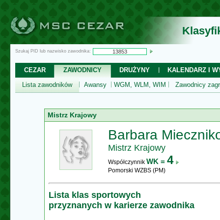
Klasyf
Szukaj PID lub nazwisko zawodnika:
CEZAR
ZAWODNICY
DRUŻYNY
KALENDARZ I WY
Lista zawodników
Awansy
WGM, WLM, WIM
Zawodnicy zagr
Mistrz Krajowy
Barbara Miecznik
Mistrz Krajowy
4
WK =
Współczynnik
Pomorski WZBS (PM)
Lista klas sportowych
przyznanych w karierze zawodnika