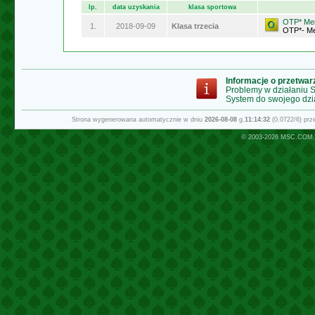
lp.
data uzyskania
klasa sportowa
OTP* Mem
1.
2018-09-09
Klasa trzecia
OTP*- Me
Informacje o przetwa
Problemy w działaniu
System do swojego dzi
Strona wygenerowana automatycznie w dniu
2026-08-08
g.
11:14:32
(0.0722/6) pr
© 2003-2026
MSC.COM.