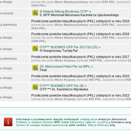
sa druga
(norma dla tytułu
Mistrz Międzynarodowy
wynosiła
1500 PKL
, zawodnik 
1503 PKL
)
III Kielecki Mityng Brydżowy OTP*
a trzecia
5. MTP Memoriał Mecenasa Kazimierza Ujazdowskiego
Przeliczenie punktów klasyfikacyjnych (PKL) zdobytych w roku 2019
sa pierwsza
(norma dla tytułu
Mistrz Międzynarodowy
wynosiła
2000 PKL
, zawodnik 
2544 PKL
)
Przeliczenie punktów klasyfikacyjnych (PKL) zdobytych w roku 2018
sa druga
(norma dla tytułu
Mistrz Międzynarodowy
wynosiła
1500 PKL
, zawodnik 
1598 PKL
)
OTP*** BUDIMEX GPP Par 2017/18 (15)
sa druga
IV Kongresowy Turniej Par
Przeliczenie punktów klasyfikacyjnych (PKL) zdobytych w roku 2017
sa pierwsza
(norma dla tytułu
Mistrz Krajowy
wynosiła
1000 PKL
, zawodnik zdobył
13
20. Mistrzostwa Polski Par na IMPy
sa druga
Finał
Przeliczenie punktów klasyfikacyjnych (PKL) zdobytych w roku 2015
sa druga
(norma dla tytułu
Mistrz Krajowy
wynosiła
800 PKL
, zawodnik zdobył
908
OTP*** BUDIMEX GPP Par (8)
sa druga
OTP *** im. Kazimierza Węcławka
Przeliczenie punktów klasyfikacyjnych (PKL) zdobytych w roku 2012
sa druga
(norma dla tytułu
Mistrz Krajowy
wynosiła
800 PKL
, zawodnik zdobył
908
Informacje o przetwarzaniu danych osobowych
znajdują się
w niniejszym dokumencie
.
Problemy w działaniu Systemu
MSC Cezar 2.0
prosimy zgłaszać za pomocą
formularza uwa
System do swojego działania wykorzystuje
pliki cookies
. Więcej informacji
tutaj
.