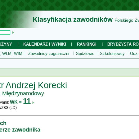
Klasyfikacja zawodników
Polskiego Z
UŻYNY
KALENDARZ I WYNIKI
RANKINGI
BRYDŻYSTA RO
 WLM, WIM
Zawodnicy zagraniczni
Sędziowie
Szkoleniowcy
Odzn
tr Andrzej Korecki
z Międzynarodowy
11
WK =
ynnik
WZBS (LD)
ych
ierze zawodnika