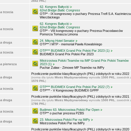
2842 PKL
)
62. Kongres Bałtycki
62nd Bridge Baltic Congress
a trzecia
OTP* - IX kongresowy o puchary Prezesa Trefl S.A. Kazimierza
Wierzbickiego
62. Kongres Bałtycki
62nd Bridge Baltic Congress
a trzecia
OTP* - VIII kongresowy o puchary Prezesa Pracodawców
Pomorza Tomasza Limona
24. Mityng Hotel Senator
sa druga
OTP** I MTP - memoriał Pawła Kowalskiego
OTP*** BUDIMEX Grand Prix Polski Par 2023 (1)
a trzecia
BUDIMEX Grand Prix Polski Par 2023
Mistrzostwa Polski Teamów na IMP Grand Prix Polski Teamów
sa pierwsza
2023 (1)
Puchar Żuław - Zimowe MP Teamów na IMPy
Przeliczenie punktów klasyfikacyjnych (PKL) zdobytych w roku 2022
sa druga
(norma dla tytułu
Mistrz Międzynarodowy
wynosiła
1500 PKL
, zawodnik 
1570 PKL
)
OTP*** BUDIMEX Grand Prix Polski Par 2022 (7)
a trzecia
OTP*** - V Kongresowy BUDIMEX GPPP
Przeliczenie punktów klasyfikacyjnych (PKL) zdobytych w roku 2021
sa druga
(norma dla tytułu
Mistrz Międzynarodowy
wynosiła
1500 PKL
, zawodnik 
1786 PKL
)
Budimex 63. Mistrzostwa Polski Par Open
a trzecia
OTP** o puchar prezesa PZBS
23. Mistrzostwa Polski Par na IMPy
sa druga
Mistrzostwa Polski Par na IMPy
Przeliczenie punktów klasyfikacyjnych (PKL) zdobytych w roku 2020