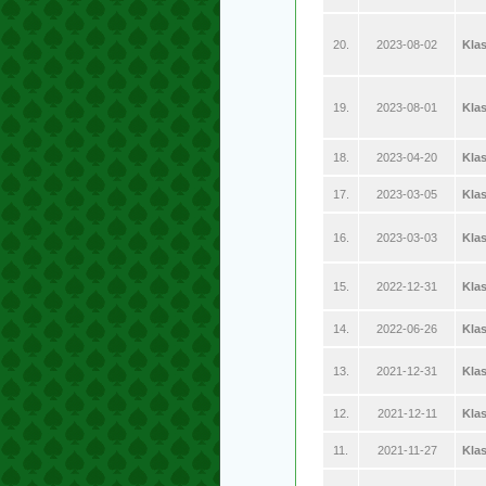
20.
2023-08-02
Klas
19.
2023-08-01
Klas
18.
2023-04-20
Kla
17.
2023-03-05
Klas
16.
2023-03-03
Kla
15.
2022-12-31
Kla
14.
2022-06-26
Klas
13.
2021-12-31
Kla
12.
2021-12-11
Klas
11.
2021-11-27
Kla