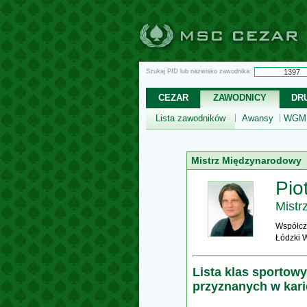
Szukaj PID lub nazwisko zawodnika:
CEZAR
ZAWODNICY
DR
Lista zawodników
Awansy
WGM,
Mistrz Międzynarodowy
Pio
Mistr
Współcz
Łódzki 
Lista klas sportow
przyznanych w kar