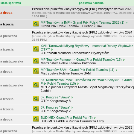
klasa sportowa
podstawa nadania
Przeliczenie punktów klasyfikacyjnych (PKL) zdobytych w roku 2025
sa druga
(norma dla tytułu
Mistrz Międzynarodowy
wynosiła
1500 PKL
, zawodnik 
1806 PKL
)
MP Teamów na IMP - Grand Prix Polski Teamów 2025 (1)
a trzecia
Grand Prix Polski Teamów - Puchar Żuław
Przeliczenie punktów klasyfikacyjnych (PKL) zdobytych w roku 2024
sa pierwsza
(norma dla tytułu
Mistrz Międzynarodowy
wynosiła
2000 PKL
, zawodnik 
3645 PKL
)
XVIII Tarnowski Mityng Brydżowy - memoriał Renaty Wajdowicz
a trzecia
OTP**
OTP**XVIII Memoriał Tarnowskich Brydżystów
MP Teamów Pattonem - Grand Prix Polski Teamów (13)
sa mistrzowska
Mistrzostwa Polski Teamów Pattonem
MP Teamów BAM - Grand Prix Polski Teamów (11)
sa druga
Mistrzostwa Polskie Teamów BAM
37. Mistrzostwa Polski Teamów na VP "Waza Bałtyku" - Grand
Prix Polski Teamów (10)
sa mistrzowska
MPT o puchar Prezydent Miasta Sopot Magdaleny Czarzyńskiej
Jachim
67. Kongres "Sława"
a trzecia
OTP* Kongresowy 8
67. Kongres "Sława"
a trzecia
OTP* Kongresowy 2
BUDIMEX Grand Prix Polski Par (6)
sa druga
BUDIMEX GPPP o Puchar Burmistrza Łeby
Przeliczenie punktów klasyfikacyjnych (PKL) zdobytych w roku 2023
sa pierwsza
(norma dla tytułu
Mistrz Międzynarodowy
wynosiła
2000 PKL
, zawodnik 