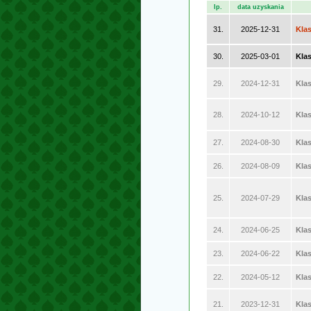
lp.
data uzyskania
31.
2025-12-31
Kla
30.
2025-03-01
Klas
29.
2024-12-31
Kla
28.
2024-10-12
Klas
27.
2024-08-30
Kla
26.
2024-08-09
Kla
25.
2024-07-29
Kla
24.
2024-06-25
Klas
23.
2024-06-22
Klas
22.
2024-05-12
Kla
21.
2023-12-31
Kla