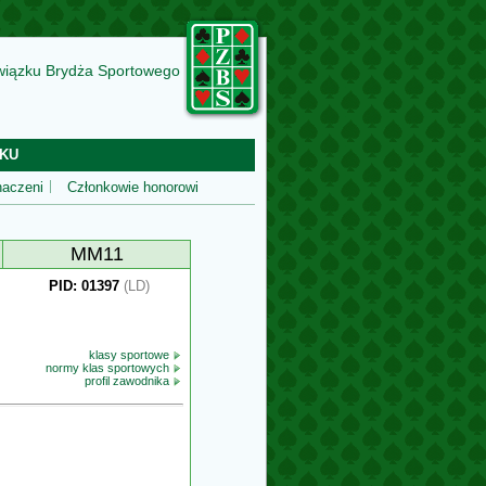
wiązku Brydża Sportowego
KU
aczeni
Członkowie honorowi
MM11
PID: 01397
(LD)
klasy sportowe
normy klas sportowych
profil zawodnika