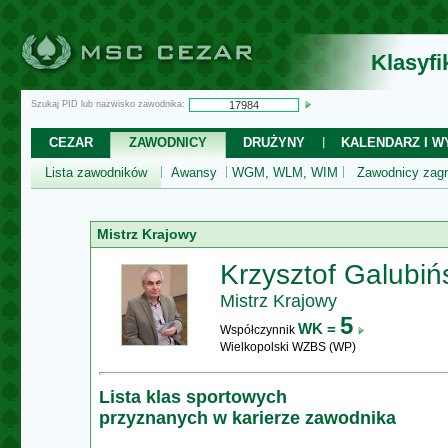
Klasyf
Szukaj PID lub nazwisko zawodnika:
CEZAR
ZAWODNICY
DRUŻYNY
KALENDARZ I WY
Lista zawodników
Awansy
WGM, WLM, WIM
Zawodnicy zagr
Mistrz Krajowy
Krzysztof Galubiń
Mistrz Krajowy
5
WK =
Współczynnik
Wielkopolski WZBS (WP)
Lista klas sportowych
przyznanych w karierze zawodnika