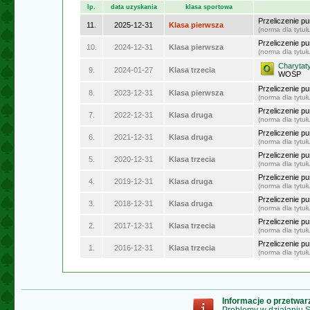
lp.
data uzyskania
klasa sportowa
Przeliczenie p
11.
2025-12-31
Klasa pierwsza
(norma dla tytu
Przeliczenie p
10.
2024-12-31
Klasa pierwsza
(norma dla tytu
Charyta
9.
2024-01-27
Klasa trzecia
WOŚP
Przeliczenie p
8.
2023-12-31
Klasa pierwsza
(norma dla tytu
Przeliczenie p
7.
2022-12-31
Klasa druga
(norma dla tytu
Przeliczenie p
6.
2021-12-31
Klasa druga
(norma dla tytu
Przeliczenie p
5.
2020-12-31
Klasa trzecia
(norma dla tytu
Przeliczenie p
4.
2019-12-31
Klasa druga
(norma dla tytu
Przeliczenie p
3.
2018-12-31
Klasa druga
(norma dla tytu
Przeliczenie p
2.
2017-12-31
Klasa trzecia
(norma dla tytu
Przeliczenie p
1.
2016-12-31
Klasa trzecia
(norma dla tytu
Informacje o przetwa
Problemy w działaniu