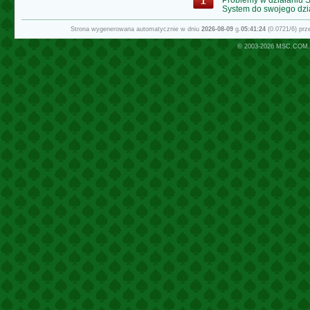
System do swojego dzi
Strona wygenerowana automatycznie w dniu
2026-08-09
g.
05:41:24
(0.0721/6) pr
© 2003-2026
MSC.COM.