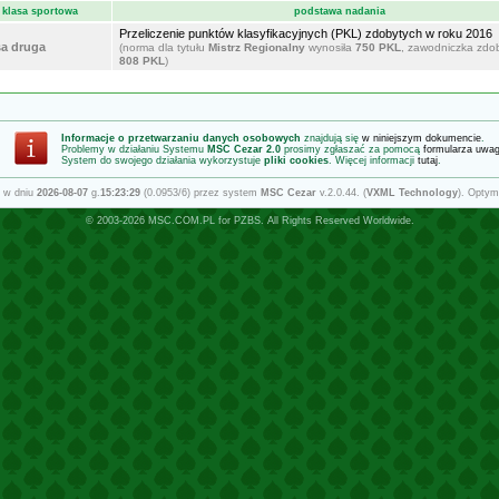
klasa sportowa
podstawa nadania
Przeliczenie punktów klasyfikacyjnych (PKL) zdobytych w roku 2016
sa druga
(norma dla tytułu
Mistrz Regionalny
wynosiła
750 PKL
, zawodniczka zdo
808 PKL
)
Informacje o przetwarzaniu danych osobowych
znajdują się
w niniejszym dokumencie
.
Problemy w działaniu Systemu
MSC Cezar 2.0
prosimy zgłaszać za pomocą
formularza uwa
System do swojego działania wykorzystuje
pliki cookies
. Więcej informacji
tutaj
.
 w dniu
2026-08-07
g.
15:23:29
(0.0953/6) przez system
MSC Cezar
v.2.0.44. (
VXML Technology
). Optym
© 2003-2026
MSC.COM.PL
for
PZBS
. All Rights Reserved Worldwide.