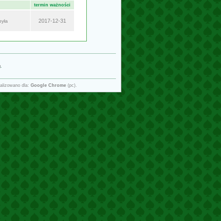
termin ważności
2017-12-31
była
g
.
alizowano dla:
Google Chrome
(pc).