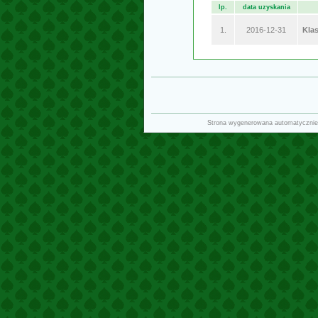
lp.
data uzyskania
1.
2016-12-31
Kla
Strona wygenerowana automatycznie