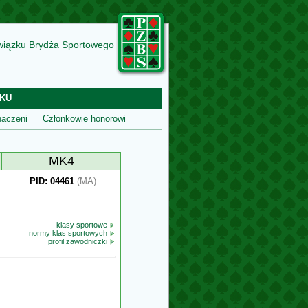
wiązku Brydża Sportowego
KU
aczeni
Członkowie honorowi
MK4
PID: 04461
(MA)
klasy sportowe
normy klas sportowych
profil zawodniczki