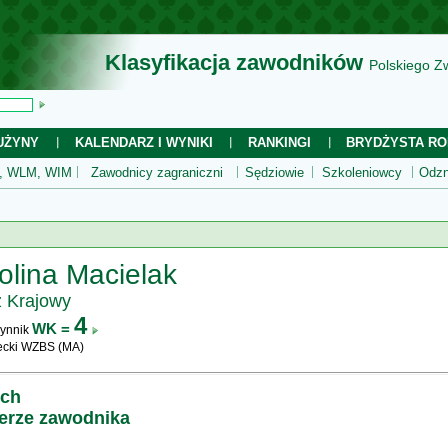
Klasyfikacja zawodników
Polskiego Z
UŻYNY
KALENDARZ I WYNIKI
RANKINGI
BRYDŻYSTA RO
 WLM, WIM
Zawodnicy zagraniczni
Sędziowie
Szkoleniowcy
Odzn
olina Macielak
z Krajowy
4
WK =
ynnik
cki WZBS (MA)
ych
ierze zawodnika