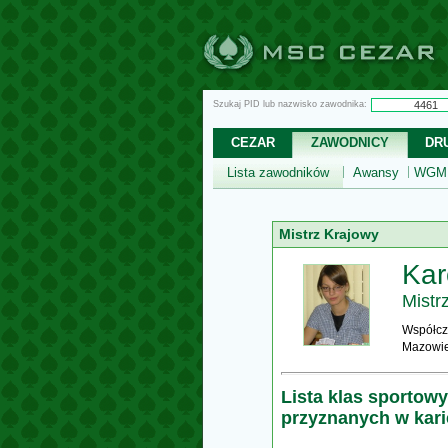
Szukaj PID lub nazwisko zawodnika:
CEZAR
ZAWODNICY
DR
Lista zawodników
Awansy
WGM,
Mistrz Krajowy
Kar
Mistr
Współcz
Mazowie
Lista klas sportow
przyznanych w kar