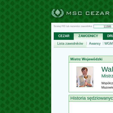
Szukaj PID lub nazwisko zawodnika:
CEZAR
ZAWODNICY
DR
Lista zawodników
Awansy
WGM,
Mistrz Wojewódzki
Wal
Mistr
Współcz
Mazowie
Historia sędziowany