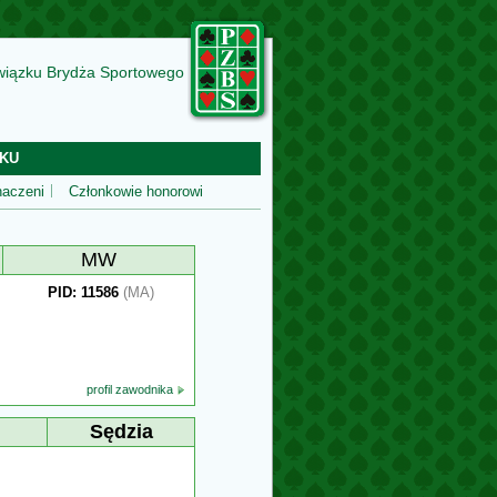
wiązku Brydża Sportowego
KU
aczeni
Członkowie honorowi
MW
PID: 11586
(MA)
profil zawodnika
Sędzia