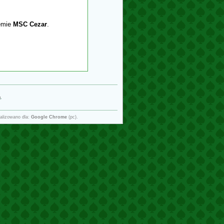
temie
MSC Cezar
.
g
.
alizowano dla:
Google Chrome
(pc).