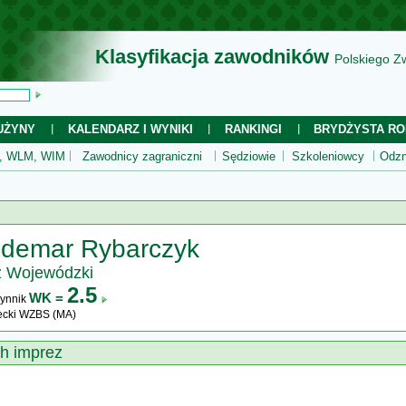
Klasyfikacja zawodników
Polskiego Z
UŻYNY
KALENDARZ I WYNIKI
RANKINGI
BRYDŻYSTA RO
 WLM, WIM
Zawodnicy zagraniczni
Sędziowie
Szkoleniowcy
Odzn
demar Rybarczyk
z Wojewódzki
2.5
WK =
ynnik
cki WZBS (MA)
ch imprez