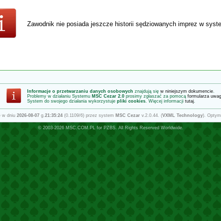
Zawodnik nie posiada jeszcze historii sędziowanych imprez w sys
Informacje o przetwarzaniu danych osobowych
znajdują się
w niniejszym dokumencie
.
Problemy w działaniu Systemu
MSC Cezar 2.0
prosimy zgłaszać za pomocą
formularza uwa
System do swojego działania wykorzystuje
pliki cookies
. Więcej informacji
tutaj
.
e w dniu
2026-08-07
g.
21:35:24
(0.1109/6) przez system
MSC Cezar
v.2.0.44. (
VXML Technology
). Optym
© 2003-2026
MSC.COM.PL
for
PZBS
. All Rights Reserved Worldwide.