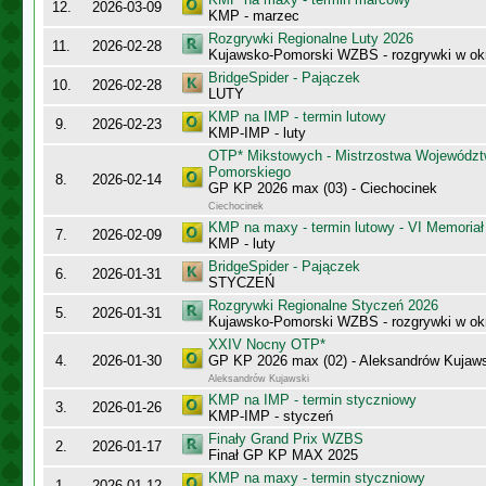
12.
2026-03-09
KMP - marzec
Rozgrywki Regionalne Luty 2026
11.
2026-02-28
Kujawsko-Pomorski WZBS - rozgrywki w ok
BridgeSpider - Pajączek
10.
2026-02-28
LUTY
KMP na IMP - termin lutowy
9.
2026-02-23
KMP-IMP - luty
OTP* Mikstowych - Mistrzostwa Województ
Pomorskiego
8.
2026-02-14
GP KP 2026 max (03) - Ciechocinek
Ciechocinek
KMP na maxy - termin lutowy - VI Memoriał
7.
2026-02-09
KMP - luty
BridgeSpider - Pajączek
6.
2026-01-31
STYCZEŃ
Rozgrywki Regionalne Styczeń 2026
5.
2026-01-31
Kujawsko-Pomorski WZBS - rozgrywki w ok
XXIV Nocny OTP*
4.
2026-01-30
GP KP 2026 max (02) - Aleksandrów Kujaw
Aleksandrów Kujawski
KMP na IMP - termin styczniowy
3.
2026-01-26
KMP-IMP - styczeń
Finały Grand Prix WZBS
2.
2026-01-17
Finał GP KP MAX 2025
KMP na maxy - termin styczniowy
1.
2026-01-12