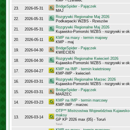
KMP - czerwiec
BridgeSpider - Pajączek
23.
2026-05-31
MAJ
Rozgrywki Regionalne Maj 2026
22.
2026-05-31
Podkarpacki WZBS - Rzeszów
Rozgrywki Regionalne Maj 2026
21.
2026-05-31
Kujawsko-Pomorski WZBS - rozgrywki w ok
KMP na maxy - termin majowy
20.
2026-05-11
KMP - maj
BridgeSpider - Pajączek
19.
2026-04-30
KWIECIEŃ
Rozgrywki Regionalne Kwiecień 2026
18.
2026-04-30
Kujawsko-Pomorski WZBS - rozgrywki w ok
KMP na IMP - termin kwietniowy
17.
2026-04-27
KMP-IMP - kwiecień
Rozgrywki Regionalne Marzec 2026
16.
2026-03-31
Kujawsko-Pomorski WZBS - rozgrywki w ok
BridgeSpider - Pajączek
15.
2026-03-31
MARZEC
KMP na IMP - termin marcowy
14.
2026-03-23
KMP-IMP - marzec
OTP** Mistrzostwa Województwa Kujawsko
maksy
13.
2026-03-14
GP KP 2026 max (05) - Toruń
Toruń
KMP na maxy - termin marcowy