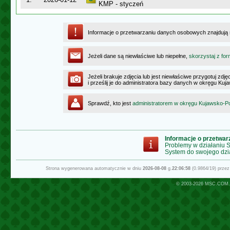
KMP - styczeń
Informacje o przetwarzaniu danych osobowych znajdują
Jeżeli dane są niewłaściwe lub niepełne,
skorzystaj z for
Jeżeli brakuje zdjęcia lub jest niewłaściwe przygotuj zd
i prześlij je do administratora bazy danych w okręgu K
Sprawdź, kto jest
administratorem w okręgu Kujawsko-
Informacje o przetwa
Problemy w działaniu
System do swojego dzi
Strona wygenerowana automatycznie w dniu
2026-08-08
g.
22:06:58
(0.9864/19) prze
© 2003-2026
MSC.COM.