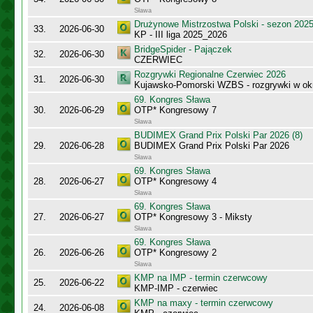
Sława
Drużynowe Mistrzostwa Polski - sezon 202
33.
2026-06-30
KP - III liga 2025_2026
BridgeSpider - Pajączek
32.
2026-06-30
CZERWIEC
Rozgrywki Regionalne Czerwiec 2026
31.
2026-06-30
Kujawsko-Pomorski WZBS - rozgrywki w ok
69. Kongres Sława
30.
2026-06-29
OTP* Kongresowy 7
Sława
BUDIMEX Grand Prix Polski Par 2026 (8)
29.
2026-06-28
BUDIMEX Grand Prix Polski Par 2026
Sława
69. Kongres Sława
28.
2026-06-27
OTP* Kongresowy 4
Sława
69. Kongres Sława
27.
2026-06-27
OTP* Kongresowy 3 - Miksty
Sława
69. Kongres Sława
26.
2026-06-26
OTP* Kongresowy 2
Sława
KMP na IMP - termin czerwcowy
25.
2026-06-22
KMP-IMP - czerwiec
KMP na maxy - termin czerwcowy
24.
2026-06-08