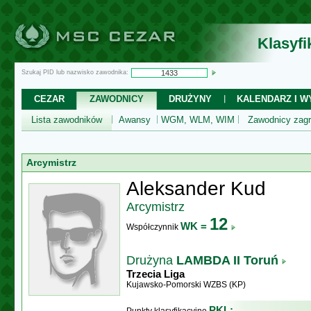
Klasyf
Szukaj PID lub nazwisko zawodnika:
CEZAR
ZAWODNICY
DRUŻYNY
KALENDARZ I WY
Lista zawodników
Awansy
WGM, WLM, WIM
Zawodnicy zagr
Arcymistrz
Aleksander Kud
Arcymistrz
12
WK =
Współczynnik
Drużyna
LAMBDA II Toruń
Trzecia Liga
Kujawsko-Pomorski WZBS (KP)
PKL: