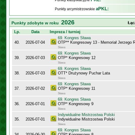
Punkty klasyfikacyjne
aPKL:
Punkty arcymistrzowskie
2026
Punkty zdobyte w roku
Łąc
Lp.
Data
Impreza / turniej
69. Kongres Sława
40.
2026-07-04
OTP** Kongresowy 13 - Memoriał Jerzego
Sława
69. Kongres Sława
39.
2026-07-03
OTP* Kongresowy 12
Sława
69. Kongres Sława
38.
2026-07-03
OTT* Drużynowy Puchar Lata
Sława
69. Kongres Sława
37.
2026-07-02
OTP* Kongresowy 11
Sława
69. Kongres Sława
36.
2026-07-01
OTP* Kongresowy 9
Sława
Indywidualne Mistrzostwa Polski
35.
2026-07-01
Indywidualne Mistrzostwa Polski
Sława
69. Kongres Sława
34.
2026-06-30
OTP* Kongresowy 8