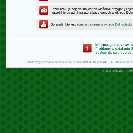
Jeżeli brakuje zdjęcia lub jest niewłaściwe przygotuj zd
i prześlij je do administratora bazy danych w okręgu Dol
Sprawdź, kto jest
administratorem w okręgu Dolnośląski
Informacje o przetwa
Problemy w działaniu
System do swojego dzi
Strona wygenerowana automatycznie w dniu
2026-08-07
g.
22:51:10
(0.7165/23) prze
© 2003-2026
MSC.COM.