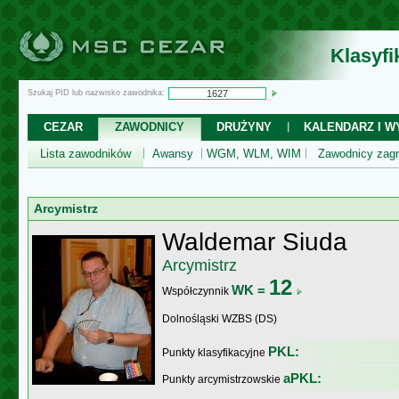
Klasyf
Szukaj PID lub nazwisko zawodnika:
CEZAR
ZAWODNICY
DRUŻYNY
KALENDARZ I WY
Lista zawodników
Awansy
WGM, WLM, WIM
Zawodnicy zagr
Arcymistrz
Waldemar Siuda
Arcymistrz
12
WK =
Współczynnik
Dolnośląski WZBS (DS)
PKL:
Punkty klasyfikacyjne
aPKL:
Punkty arcymistrzowskie