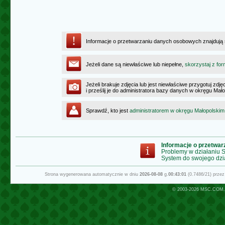
Informacje o przetwarzaniu danych osobowych znajdują
Jeżeli dane są niewłaściwe lub niepełne,
skorzystaj z for
Jeżeli brakuje zdjęcia lub jest niewłaściwe przygotuj zd
i prześlij je do administratora bazy danych w okręgu Mał
Sprawdź, kto jest
administratorem w okręgu Małopolskim
Informacje o przetwa
Problemy w działaniu
System do swojego dzi
Strona wygenerowana automatycznie w dniu
2026-08-08
g.
00:43:01
(0.7486/21) prze
© 2003-2026
MSC.COM.