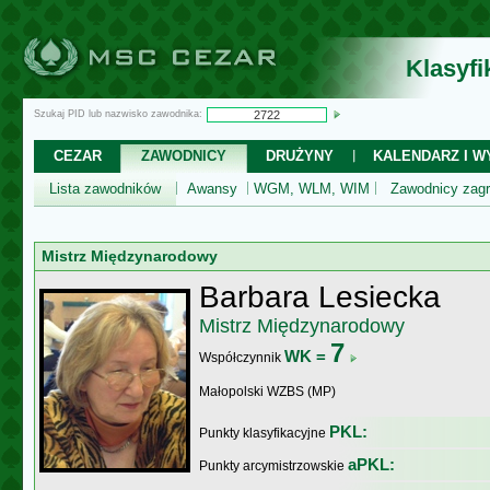
Klasyf
Szukaj PID lub nazwisko zawodnika:
CEZAR
ZAWODNICY
DRUŻYNY
KALENDARZ I WY
Lista zawodników
Awansy
WGM, WLM, WIM
Zawodnicy zagr
Mistrz Międzynarodowy
Barbara Lesiecka
Mistrz Międzynarodowy
7
WK =
Współczynnik
Małopolski WZBS (MP)
PKL:
Punkty klasyfikacyjne
aPKL:
Punkty arcymistrzowskie