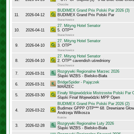
Chorzów
BUDIMEX Grand Prix Polski Par 2026 (3)
11.
2026-04-12
BUDIMEX Grand Prix Polski Par
Starachowice
27. Mityng Hotel Senator
10.
2026-04-11
5. OTP**
Starachowice
27. Mityng Hotel Senator
9.
2026-04-10
3. OTP*
Starachowice
27. Mityng Hotel Senator
8.
2026-04-10
2. OTP* cavendish uśredniony
Starachowice
Rozgrywki Regionalne Marzec 2026
7.
2026-03-31
Śląski WZBS - Bielsko-Biała
BridgeSpider - Pajączek
6.
2026-03-31
MARZEC
Finały Wojewódzkie Mistrzostw Polski Par
5.
2026-03-30
Śląski Finał Wojewódzki MPP Open
BUDIMEX Grand Prix Polski Par 2026 (2)
Budimex GPPP OTP*** 68. Drewniane Głowy
4.
2026-03-22
Andrzeja Wilkosza
Kraków
Rozgrywki Regionalne Luty 2026
3.
2026-02-28
Śląski WZBS - Bielsko-Biała