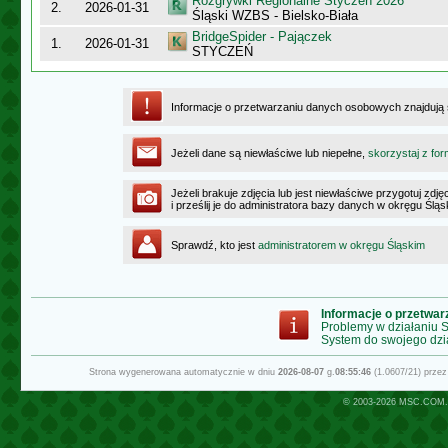
Rozgrywki Regionalne Styczeń 2026
2.
2026-01-31
Śląski WZBS - Bielsko-Biała
BridgeSpider - Pajączek
1.
2026-01-31
STYCZEŃ
Informacje o przetwarzaniu danych osobowych znajdują
Jeżeli dane są niewłaściwe lub niepełne,
skorzystaj z for
Jeżeli brakuje zdjęcia lub jest niewłaściwe przygotuj zd
i prześlij je do administratora bazy danych w okręgu Ślą
Sprawdź, kto jest
administratorem w okręgu Śląskim
Informacje o przetwa
Problemy w działaniu
System do swojego dzi
Strona wygenerowana automatycznie w dniu
2026-08-07
g.
08:55:46
(1.0607/21) prze
© 2003-2026
MSC.COM.