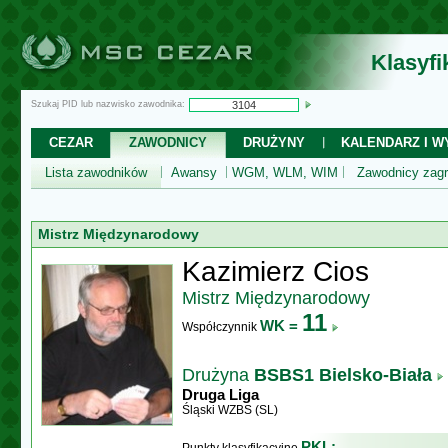
Klasyf
Szukaj PID lub nazwisko zawodnika:
CEZAR
ZAWODNICY
DRUŻYNY
KALENDARZ I WY
Lista zawodników
Awansy
WGM, WLM, WIM
Zawodnicy zagr
Mistrz Międzynarodowy
Kazimierz Cios
Mistrz Międzynarodowy
11
WK =
Współczynnik
Drużyna
BSBS1 Bielsko-Biała
Druga Liga
Śląski WZBS (SL)
PKL: