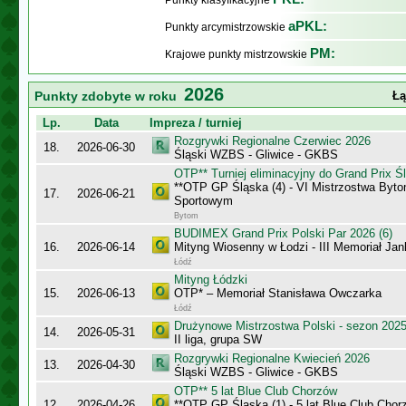
Punkty klasyfikacyjne
aPKL:
Punkty arcymistrzowskie
PM:
Krajowe punkty mistrzowskie
2026
Punkty zdobyte w roku
Łą
Lp.
Data
Impreza / turniej
Rozgrywki Regionalne Czerwiec 2026
18.
2026-06-30
Śląski WZBS - Gliwice - GKBS
OTP** Turniej eliminacyjny do Grand Prix Ś
**OTP GP Śląska (4) - VI Mistrzostwa Byt
17.
2026-06-21
Sportowym
Bytom
BUDIMEX Grand Prix Polski Par 2026 (6)
16.
2026-06-14
Mityng Wiosenny w Łodzi - III Memoriał J
Łódź
Mityng Łódzki
15.
2026-06-13
OTP* – Memoriał Stanisława Owczarka
Łódź
Drużynowe Mistrzostwa Polski - sezon 202
14.
2026-05-31
II liga, grupa SW
Rozgrywki Regionalne Kwiecień 2026
13.
2026-04-30
Śląski WZBS - Gliwice - GKBS
OTP** 5 lat Blue Club Chorzów
12.
2026-04-26
**OTP GP Śląska (1) - 5 lat Blue Club Chor