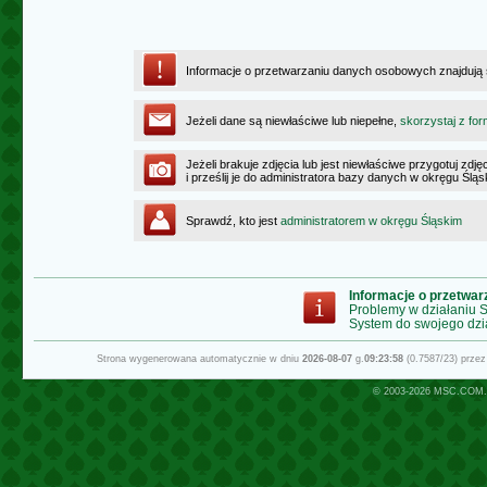
Informacje o przetwarzaniu danych osobowych znajdują
Jeżeli dane są niewłaściwe lub niepełne,
skorzystaj z for
Jeżeli brakuje zdjęcia lub jest niewłaściwe przygotuj zd
i prześlij je do administratora bazy danych w okręgu Ślą
Sprawdź, kto jest
administratorem w okręgu Śląskim
Informacje o przetwa
Problemy w działaniu
System do swojego dzi
Strona wygenerowana automatycznie w dniu
2026-08-07
g.
09:23:58
(0.7587/23) prze
© 2003-2026
MSC.COM.