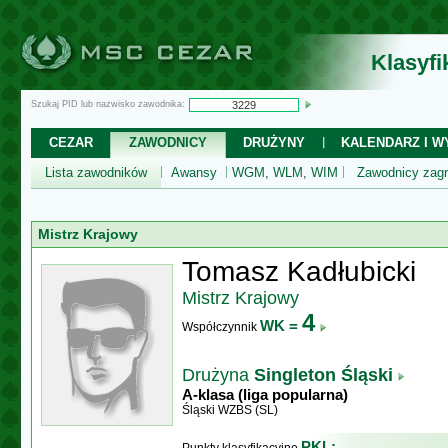
Klasyf
Szukaj PID lub nazwisko zawodnika:
CEZAR
ZAWODNICY
DRUŻYNY
KALENDARZ I WY
Lista zawodników
Awansy
WGM, WLM, WIM
Zawodnicy zagr
Mistrz Krajowy
Tomasz Kadłubicki
Mistrz Krajowy
4
WK =
Współczynnik
Drużyna
Singleton Śląski
A-klasa (liga popularna)
Śląski WZBS (SL)
PKL: