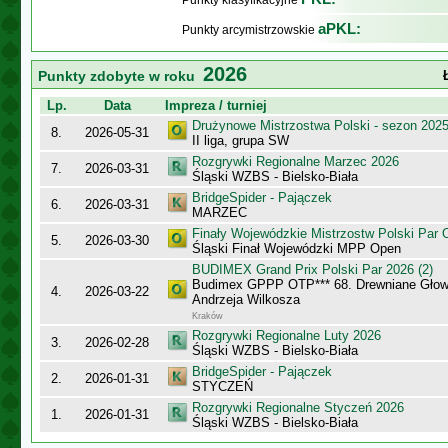
Punkty klasyfikacyjne
aPKL:
Punkty arcymistrzowskie
2026
Punkty zdobyte w roku
Lp.
Data
Impreza / turniej
Drużynowe Mistrzostwa Polski - sezon 202
8.
2026-05-31
II liga, grupa SW
Rozgrywki Regionalne Marzec 2026
7.
2026-03-31
Śląski WZBS - Bielsko-Biała
BridgeSpider - Pajączek
6.
2026-03-31
MARZEC
Finały Wojewódzkie Mistrzostw Polski Par
5.
2026-03-30
Śląski Finał Wojewódzki MPP Open
BUDIMEX Grand Prix Polski Par 2026 (2)
Budimex GPPP OTP*** 68. Drewniane Głowy
4.
2026-03-22
Andrzeja Wilkosza
Kraków
Rozgrywki Regionalne Luty 2026
3.
2026-02-28
Śląski WZBS - Bielsko-Biała
BridgeSpider - Pajączek
2.
2026-01-31
STYCZEŃ
Rozgrywki Regionalne Styczeń 2026
1.
2026-01-31
Śląski WZBS - Bielsko-Biała