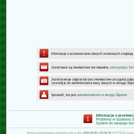
Informacje o przetwarzaniu danych osobowych znajdują
Jeżeli dane są niewłaściwe lub niepełne,
skorzystaj z for
Jeżeli brakuje zdjęcia lub jest niewłaściwe przygotuj zd
i prześlij je do administratora bazy danych w okręgu Ślą
Sprawdź, kto jest
administratorem w okręgu Śląskim
Informacje o przetwa
Problemy w działaniu
System do swojego dzi
Strona wygenerowana automatycznie w dniu
2026-08-08
g.
00:56:38
(0.9770/19) prze