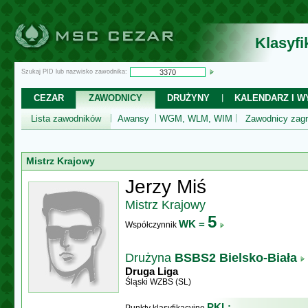
Klasyf
Szukaj PID lub nazwisko zawodnika:
CEZAR
ZAWODNICY
DRUŻYNY
KALENDARZ I WY
Lista zawodników
Awansy
WGM, WLM, WIM
Zawodnicy zagr
Mistrz Krajowy
Jerzy Miś
Mistrz Krajowy
5
WK =
Współczynnik
Drużyna
BSBS2 Bielsko-Biała
Druga Liga
Śląski WZBS (SL)
PKL: