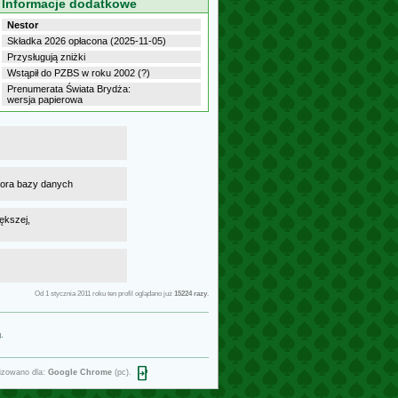
Informacje dodatkowe
Nestor
Składka 2026 opłacona (2025-11-05)
Przysługują zniżki
Wstąpił do PZBS w roku 2002 (?)
Prenumerata Świata Brydża:
wersja papierowa
atora bazy danych
ększej,
Od 1 stycznia 2011 roku ten profil oglądano już
15224 razy
.
g
.
open_in_phone
izowano dla:
Google Chrome
(pc).