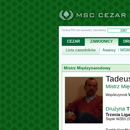
Szukaj PID lub nazwisko zawodnika:
CEZAR
ZAWODNICY
DR
Lista zawodników
Awansy
WGM,
Mistrz Międzynarodowy
Tadeu
Mistrz Mi
Współczynnik
Drużyna
T
Trzecia Liga
Śląski WZBS (S