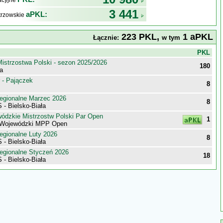
kacyjne
3 441
aPKL:
trzowskie
223 PKL,
1 aPKL
Łącznie:
w tym
j
PKL
istrzostwa Polski - sezon 2025/2026
180
ka
 - Pajączek
8
egionalne Marzec 2026
8
- Bielsko-Biała
wódzkie Mistrzostw Polski Par Open
1
ł Wojewódzki MPP Open
egionalne Luty 2026
8
- Bielsko-Biała
egionalne Styczeń 2026
18
- Bielsko-Biała