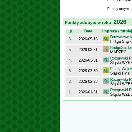
Punkty klasyfi
Punkty arcymis
2026
Punkty zdobyte w roku
Lp.
Data
Impreza / turnie
Drużynowe M
6.
2026-05-16
III liga Śląs
BridgeSpider
5.
2026-03-31
MARZEC
Rozgrywki R
4.
2026-03-31
Śląski WZBS 
Finały Woje
3.
2026-03-30
Śląski Fina
Rozgrywki R
2.
2026-02-28
Śląski WZBS 
Rozgrywki R
1.
2026-01-31
Śląski WZBS 