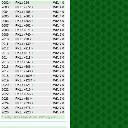
2002*
PKL:
224
WK: 4.0
2003
PKL:
+772
WK: 4.0
2004
PKL:
+485
WK: 4.0
2005
PKL:
+661
WK: 4.0
2006
PKL:
+368
WK: 4.0
2007
PKL:
+662
WK: 4.0
2008
PKL:
+671
WK: 4.0
2009
PKL:
+740
WK: 7.0
2010
PKL:
+98
WK: 7.0
2011
PKL:
+139
WK: 7.0
2012
PKL:
+211
WK: 7.0
2013
PKL:
+514
WK: 7.0
2014
PKL:
+311
WK: 7.0
2015
PKL:
+247
WK: 7.0
2016
PKL:
+506
WK: 7.0
2017
PKL:
+748
WK: 7.0
2018
PKL:
+1006
WK: 7.0
2019
PKL:
+1224
WK: 7.0
2020
PKL:
+421
WK: 7.0
2021
PKL:
+416
WK: 7.0
2022
PKL:
+656
WK: 7.0
2023
PKL:
+50
WK: 7.0
2024
PKL:
+330
WK: 7.0
2025
PKL:
+676
WK: 7.0
2026
PKL:
+223
WK: 7.0
* punkty i WK zdobyte do roku 2002 włącznie