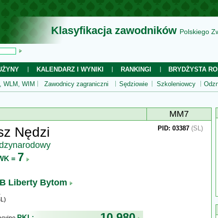
Klasyfikacja zawodników
Polskiego Z
UŻYNY
KALENDARZ I WYNIKI
RANKINGI
BRYDŻYSTA RO
 WLM, WIM
Zawodnicy zagraniczni
Sędziowie
Szkoleniowcy
Odzn
MM7
sz Nędzi
PID: 03387
(SL)
ędzynarodowy
7
WK =
B Liberty Bytom
L)
10 980
PKL: