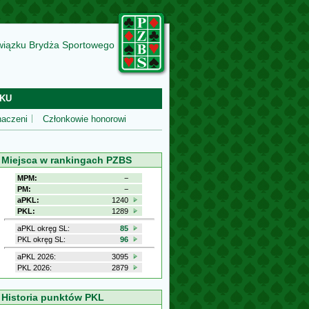
wiązku Brydża Sportowego
KU
aczeni
Członkowie honorowi
Miejsca w rankingach PZBS
MPM:
−
PM:
−
aPKL:
1240
PKL:
1289
aPKL okręg SL:
85
PKL okręg SL:
96
aPKL 2026:
3095
PKL 2026:
2879
Historia punktów PKL