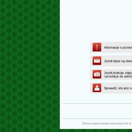
Informacje o przet
Jeżeli dane są niew
Jeżeli brakuje zdję
i prześlij je do ad
Sprawdź, kto jest
a
Strona wygenerowana automatycznie w