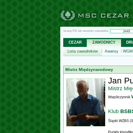
Szukaj PID lub nazwisko zawodnika:
CEZAR
ZAWODNICY
DR
Lista zawodników
Awansy
WGM,
Mistrz Międzynarodowy
Jan Pu
Mistrz Mi
Współczynnik
Klub
BSBS
Śląski WZBS (S
Punkty klasyfi