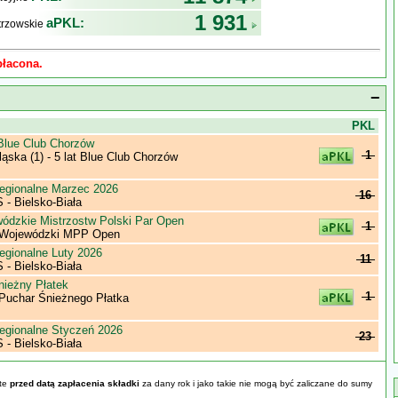
1 931
aPKL:
trzowskie
płacona.
−
j
PKL
 Blue Club Chorzów
1
ska (1) - 5 lat Blue Club Chorzów
egionalne Marzec 2026
16
- Bielsko-Biała
wódzkie Mistrzostw Polski Par Open
1
ł Wojewódzki MPP Open
egionalne Luty 2026
11
- Bielsko-Biała
nieżny Płatek
1
 Puchar Śnieżnego Płatka
egionalne Styczeń 2026
23
- Bielsko-Biała
yte
przed datą zapłacenia składki
za dany rok i jako takie nie mogą być zaliczane do sumy