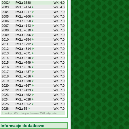
2002*
PKL:
3680
WK: 4.0
2003
PKL:
+174
WK: 4.0
2004
PKL:
+217
WK: 7.0
2005
PKL:
+206
WK: 7.0
2006
PKL:
+350
WK: 7.0
2007
PKL:
+143
WK: 7.0
2008
PKL:
+310
WK: 7.0
2009
PKL:
+206
WK: 7.0
2010
PKL:
+254
WK: 7.0
2011
PKL:
+292
WK: 7.0
2012
PKL:
+314
WK: 7.0
2013
PKL:
+371
WK: 7.0
2014
PKL:
+318
WK: 7.0
2015
PKL:
+749
WK: 7.0
2016
PKL:
+576
WK: 7.0
2017
PKL:
+437
WK: 7.0
2018
PKL:
+516
WK: 7.0
2019
PKL:
+688
WK: 7.0
2020
PKL:
+367
WK: 7.0
2022
PKL:
+423
WK: 7.0
2023
PKL:
+452
WK: 7.0
2024
PKL:
+328
WK: 7.0
2025
PKL:
+362
WK: 7.0
2026
PKL:
53
WK: 7.0
* punkty i WK zdobyte do roku 2002 włącznie
Informacje dodatkowe