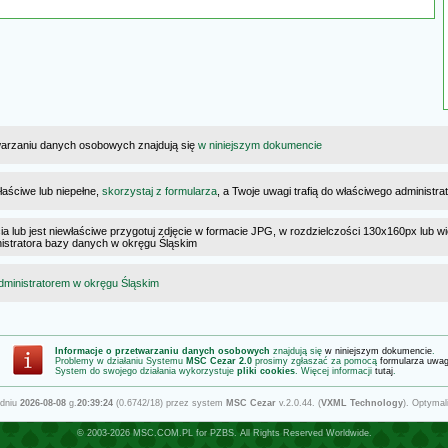
warzaniu danych osobowych znajdują się
w niniejszym dokumencie
łaściwe lub niepełne,
skorzystaj z formularza
, a Twoje uwagi trafią do właściwego administr
cia lub jest niewłaściwe przygotuj zdjęcie w formacie JPG, w rozdzielczości 130x160px lub wi
ministratora bazy danych w okręgu Śląskim
dministratorem w okręgu Śląskim
Informacje o przetwarzaniu danych osobowych
znajdują się
w niniejszym dokumencie
.
Problemy w działaniu Systemu
MSC Cezar 2.0
prosimy zgłaszać za pomocą
formularza uwa
System do swojego działania wykorzystuje
pliki cookies
. Więcej informacji
tutaj
.
 dniu
2026-08-08
g.
20:39:24
(0.6742/18) przez system
MSC Cezar
v.2.0.44. (
VXML Technology
). Optymal
© 2003-2026
MSC.COM.PL
for
PZBS
. All Rights Reserved Worldwide.