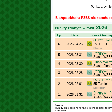
Punkty arcymis
Bieżąca składka PZBS nie została o
2026
Punkty zdobyte w roku
Lp.
Data
Impreza / turnie
OTP** 5 lat
6.
2026-04-26
**OTP GP Ślą
Chorzów
Rozgrywki R
5.
2026-03-31
Śląski WZBS 
Finały Woje
4.
2026-03-30
Śląski Fina
Rozgrywki R
3.
2026-02-28
Śląski WZBS 
55. OTP** Ś
2.
2026-02-01
55 Turniej o
Dobrodzień
Rozgrywki R
1.
2026-01-31
Śląski WZBS 
Uwaga:
punkty przekreślone to takie, które zostały zdob
całkowitej.