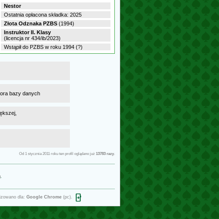
Nestor
Ostatnia opłacona składka: 2025
Złota Odznaka PZBS
(1994)
Instruktor II. Klasy
(licencja nr 434/ib/2023)
Wstąpił do PZBS w roku 1994 (?)
atora bazy danych
ększej,
Od 1 stycznia 2011 roku ten profil oglądano już
13783 razy
.
g
.
open_in_phone
izowano dla:
Google Chrome
(pc).