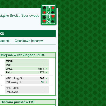
wiązku Brydża Sportowego
KU
aczeni
Członkowie honorowi
Miejsca w rankingach PZBS
MPM:
−
PM:
−
aPKL:
5684
PKL:
1273
aPKL okręg SL:
365
PKL okręg SL:
95
aPKL 2026:
−
PKL 2026:
−
Historia punktów PKL