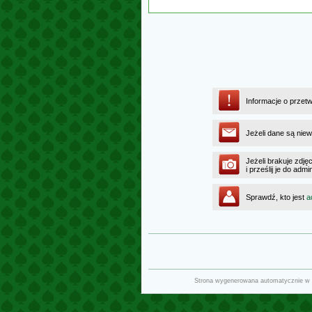
Informacje o przet
Jeżeli dane są niew
Jeżeli brakuje zdję
i prześlij je do ad
Sprawdź, kto jest
a
Strona wygenerowana automatycznie w