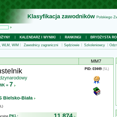
Klasyfikacja zawodników
Polskiego Z
UŻYNY
KALENDARZ I WYNIKI
RANKINGI
BRYDŻYSTA RO
 WLM, WIM
Zawodnicy zagraniczni
Sędziowie
Szkoleniowcy
Odzn
MM7
stelnik
PID: 03449
(SL)
ędzynarodowy
7
WK =
 Bielsko-Biała
L)
11 874
PKL:
kacyjne