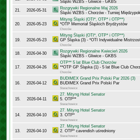
Śląski WZBS - Gliwice - GKBS
Rozgrywki Regionalne Maj 2026
21.
2026-05-31
Śląski WZBS - Chorzów - Turniej Międzypo
Mityng Śląski (OTI*, OTP* i OTP**)
20.
2026-05-23
*OTP Memoriał Śląskich Brydżystów
Chorzów
Mityng Śląski (OTI*, OTP* i OTP**)
19.
2026-05-23
GP Śląska (3) - *OTI Indywidualne Mistrzo
Chorzów
Rozgrywki Regionalne Kwiecień 2026
18.
2026-04-30
Śląski WZBS - Gliwice - GKBS
OTP** 5 lat Blue Club Chorzów
17.
2026-04-26
**OTP GP Śląska (1) - 5 lat Blue Club Chor
Chorzów
BUDIMEX Grand Prix Polski Par 2026 (3)
16.
2026-04-12
BUDIMEX Grand Prix Polski Par
Starachowice
27. Mityng Hotel Senator
15.
2026-04-11
5. OTP**
Starachowice
27. Mityng Hotel Senator
14.
2026-04-10
3. OTP*
Starachowice
27. Mityng Hotel Senator
13.
2026-04-10
2. OTP* cavendish uśredniony
Starachowice