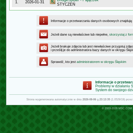
1.
2026-01-31
STYCZEŃ
Informacje o przetwarzaniu danych osobowych znajdują
Jeżeli dane są niewłaściwe lub niepełne,
skorzystaj z for
Jeżeli brakuje zdjęcia lub jest niewłaściwe przygotuj zd
i prześlij je do administratora bazy danych w okręgu Ślą
Sprawdź, kto jest
administratorem w okręgu Śląskim
Informacje o przetwa
Problemy w działaniu
System do swojego dzi
Strona wygenerowana automatycznie w dniu
2026-08-06
g.
23:13:35
(1.0529/19) prze
© 2003-2026
MSC.COM.