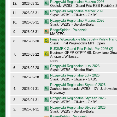
Rozgrywki Regionalne Marzec 2026
12.
2026-03-31
Opolski WZBS - Grand Prix RSB Racibórz 
Rozgrywki Regionalne Marzec 2026
11.
2026-03-31
Śląski WZBS - Gliwice - GKBS
Rozgrywki Regionalne Marzec 2026
10.
2026-03-31
Śląski WZBS - Bielsko-Biała
BridgeSpider - Pajączek
9.
2026-03-31
MARZEC
Finały Wojewódzkie Mistrzostw Polski Par
8.
2026-03-30
Śląski Finał Wojewódzki MPP Open
BUDIMEX Grand Prix Polski Par 2026 (2)
Budimex GPPP OTP*** 68. Drewniane Głowy
7.
2026-03-22
Andrzeja Wilkosza
Kraków
Rozgrywki Regionalne Luty 2026
6.
2026-02-28
Śląski WZBS - Bielsko-Biała
Rozgrywki Regionalne Luty 2026
5.
2026-02-28
Śląski WZBS - Gliwice - GKBS
Rozgrywki Regionalne Styczeń 2026
4.
2026-01-31
Zachodniopomorski WZBS - XV Uzdrowisk
Brydżowy
Rozgrywki Regionalne Styczeń 2026
3.
2026-01-31
Śląski WZBS - Gliwice - GKBS
Rozgrywki Regionalne Styczeń 2026
2.
2026-01-31
Śląski WZBS - Bielsko-Biała
BridgeSpider - Pajączek