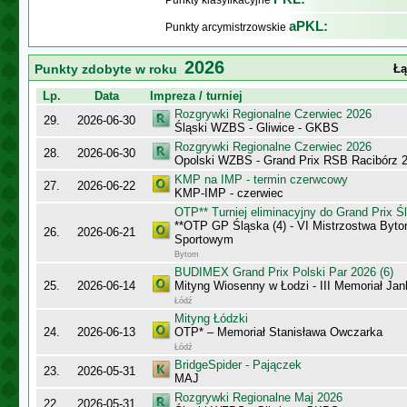
Punkty klasyfikacyjne
aPKL:
Punkty arcymistrzowskie
2026
Punkty zdobyte w roku
Łą
Lp.
Data
Impreza / turniej
Rozgrywki Regionalne Czerwiec 2026
29.
2026-06-30
Śląski WZBS - Gliwice - GKBS
Rozgrywki Regionalne Czerwiec 2026
28.
2026-06-30
Opolski WZBS - Grand Prix RSB Racibórz 
KMP na IMP - termin czerwcowy
27.
2026-06-22
KMP-IMP - czerwiec
OTP** Turniej eliminacyjny do Grand Prix Ś
**OTP GP Śląska (4) - VI Mistrzostwa Byt
26.
2026-06-21
Sportowym
Bytom
BUDIMEX Grand Prix Polski Par 2026 (6)
25.
2026-06-14
Mityng Wiosenny w Łodzi - III Memoriał J
Łódź
Mityng Łódzki
24.
2026-06-13
OTP* – Memoriał Stanisława Owczarka
Łódź
BridgeSpider - Pajączek
23.
2026-05-31
MAJ
Rozgrywki Regionalne Maj 2026
22.
2026-05-31