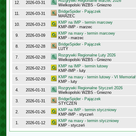
Rozgrywki Regionalne Marzec 2026
12.
2026-03-31
Wielkopolski WZBS - Gniezno
BridgeSpider - Pajączek
11.
2026-03-31
MARZEC
KMP na IMP - termin marcowy
10.
2026-03-23
KMP-IMP - marzec
KMP na maxy - termin marcowy
9.
2026-03-09
KMP - marzec
BridgeSpider - Pajączek
8.
2026-02-28
LUTY
Rozgrywki Regionalne Luty 2026
7.
2026-02-28
Wielkopolski WZBS - Gniezno
KMP na IMP - termin lutowy
6.
2026-02-23
KMP-IMP - luty
KMP na maxy - termin lutowy - VI Memoriał
5.
2026-02-09
KMP - luty
Rozgrywki Regionalne Styczeń 2026
4.
2026-01-31
Wielkopolski WZBS - Gniezno
BridgeSpider - Pajączek
3.
2026-01-31
STYCZEŃ
KMP na IMP - termin styczniowy
2.
2026-01-26
KMP-IMP - styczeń
KMP na maxy - termin styczniowy
1.
2026-01-12
KMP - styczeń