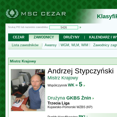
Klasyf
Szukaj PID lub nazwisko zawodnika:
CEZAR
ZAWODNICY
DRUŻYNY
KALENDARZ I WY
Lista zawodników
Awansy
WGM, WLM, WIM
Zawodnicy zagr
Mistrz Krajowy
Andrzej Stypczyński
Mistrz Krajowy
5
WK =
Współczynnik
Drużyna
GKBS Żnin
Trzecia Liga
Kujawsko-Pomorski WZBS (KP)
PKL: