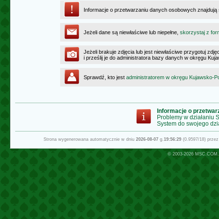
Informacje o przetwarzaniu danych osobowych znajdują
Jeżeli dane są niewłaściwe lub niepełne,
skorzystaj z for
Jeżeli brakuje zdjęcia lub jest niewłaściwe przygotuj zd
i prześlij je do administratora bazy danych w okręgu K
Sprawdź, kto jest
administratorem w okręgu Kujawsko-
Informacje o przetwa
Problemy w działaniu
System do swojego dzi
Strona wygenerowana automatycznie w dniu
2026-08-07
g.
19:56:29
(0.9597/18) prze
© 2003-2026
MSC.COM.