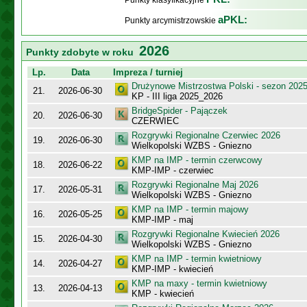
Punkty klasyfikacyjne
aPKL:
Punkty arcymistrzowskie
2026
Punkty zdobyte w roku
Lp.
Data
Impreza / turniej
Drużynowe Mistrzostwa Polski - sezon 202
21.
2026-06-30
KP - III liga 2025_2026
BridgeSpider - Pajączek
20.
2026-06-30
CZERWIEC
Rozgrywki Regionalne Czerwiec 2026
19.
2026-06-30
Wielkopolski WZBS - Gniezno
KMP na IMP - termin czerwcowy
18.
2026-06-22
KMP-IMP - czerwiec
Rozgrywki Regionalne Maj 2026
17.
2026-05-31
Wielkopolski WZBS - Gniezno
KMP na IMP - termin majowy
16.
2026-05-25
KMP-IMP - maj
Rozgrywki Regionalne Kwiecień 2026
15.
2026-04-30
Wielkopolski WZBS - Gniezno
KMP na IMP - termin kwietniowy
14.
2026-04-27
KMP-IMP - kwiecień
KMP na maxy - termin kwietniowy
13.
2026-04-13
KMP - kwiecień