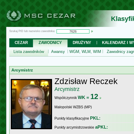
Klasyf
Szukaj PID lub nazwisko zawodnika:
CEZAR
ZAWODNICY
DRUŻYNY
KALENDARZ I WY
Lista zawodników
Awansy
WGM, WLM, WIM
Zawodnicy zagr
Arcymistrz
Zdzisław Reczek
Arcymistrz
12
WK =
Współczynnik
Małopolski WZBS (MP)
PKL:
Punkty klasyfikacyjne
aPKL:
Punkty arcymistrzowskie