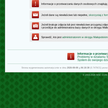
Informacje o przetwarzaniu danych osobowych znajdują
Jeżeli dane są niewłaściwe lub niepełne,
skorzystaj z for
Jeżeli brakuje zdjęcia lub jest niewłaściwe przygotuj zd
i prześlij je do administratora bazy danych w okręgu Mał
Sprawdź, kto jest
administratorem w okręgu Małopolskim
Informacje o przetwa
Problemy w działaniu
System do swojego dzi
Strona wygenerowana automatycznie w dniu
2026-08-08
g.
06:18:38
(0.7479/21) prze
© 2003-2026
MSC.COM.