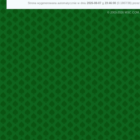
Strona wygenerowana automatycznie w dniu
2026-08-07
g.
19:46:00
(0.1867/36) prze
© 2003-2026
MSC.COM.