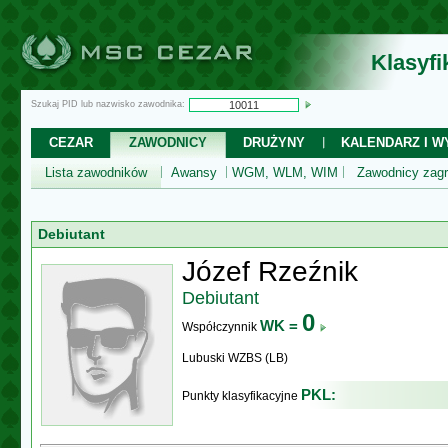
Klasyf
Szukaj PID lub nazwisko zawodnika:
CEZAR
ZAWODNICY
DRUŻYNY
KALENDARZ I WY
Lista zawodników
Awansy
WGM, WLM, WIM
Zawodnicy zagr
Debiutant
Józef Rzeźnik
Debiutant
0
WK =
Współczynnik
Lubuski WZBS (LB)
PKL:
Punkty klasyfikacyjne