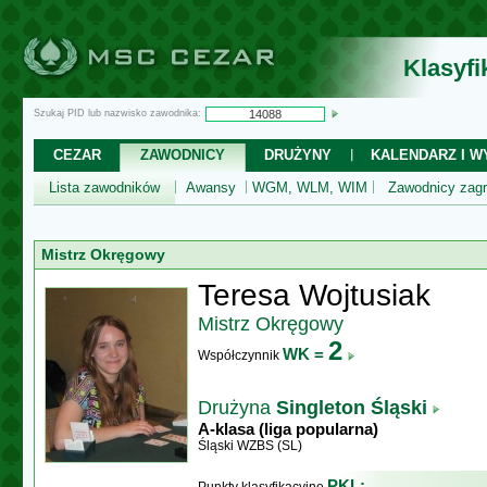
Klasyf
Szukaj PID lub nazwisko zawodnika:
CEZAR
ZAWODNICY
DRUŻYNY
KALENDARZ I WY
Lista zawodników
Awansy
WGM, WLM, WIM
Zawodnicy zagr
Mistrz Okręgowy
Teresa Wojtusiak
Mistrz Okręgowy
2
WK =
Współczynnik
Drużyna
Singleton Śląski
A-klasa (liga popularna)
Śląski WZBS (SL)
PKL: