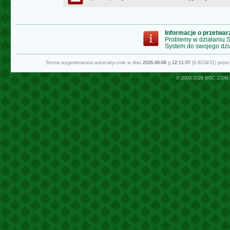
Informacje o przetwa
Problemy w działaniu
System do swojego dzi
Strona wygenerowana automatycznie w dniu
2026-08-08
g.
12:11:07
(0.8234/31) prze
© 2003-2026
MSC.COM.