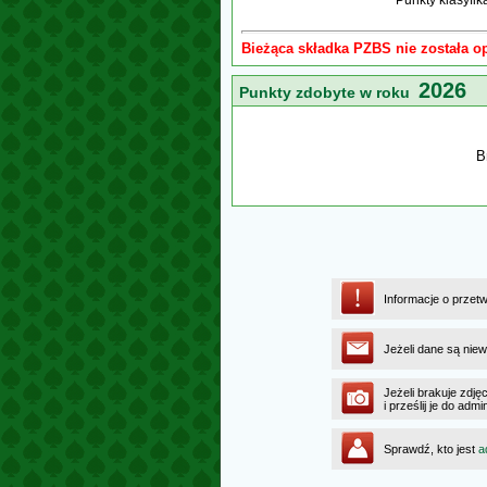
Punkty klasyfi
Bieżąca składka PZBS nie została o
2026
Punkty zdobyte w roku
B
Informacje o przet
Jeżeli dane są niew
Jeżeli brakuje zdję
i prześlij je do ad
Sprawdź, kto jest
a