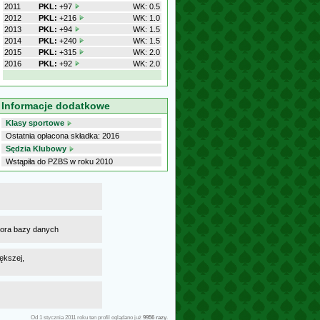
2011
PKL:
+97
WK: 0.5
2012
PKL:
+216
WK: 1.0
2013
PKL:
+94
WK: 1.5
2014
PKL:
+240
WK: 1.5
2015
PKL:
+315
WK: 2.0
2016
PKL:
+92
WK: 2.0
Informacje dodatkowe
Klasy sportowe
Ostatnia opłacona składka: 2016
Sędzia Klubowy
Wstąpiła do PZBS w roku 2010
atora bazy danych
ększej,
Od 1 stycznia 2011 roku ten profil oglądano już
9956 razy
.