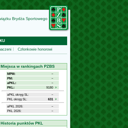
wiązku Brydża Sportowego
KU
aczeni
Członkowie honorowi
Miejsca w rankingach PZBS
MPM:
−
PM:
−
aPKL:
−
PKL:
9180
aPKL okręg SL:
−
PKL okręg SL:
631
aPKL 2026:
−
PKL 2026:
−
Historia punktów PKL