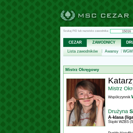
Szukaj PID lub nazwisko zawodnika:
CEZAR
ZAWODNICY
DR
Lista zawodników
Awansy
WGM,
Mistrz Okręgowy
Katar
Mistrz Ok
Współczynnik
Drużyna
S
A-klasa (lig
Śląski WZBS (S