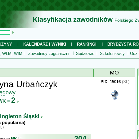
Klasyfikacja zawodników
Polskiego Z
UŻYNY
KALENDARZ I WYNIKI
RANKINGI
BRYDŻYSTA RO
 WLM, WIM
Zawodnicy zagraniczni
Sędziowie
Szkoleniowcy
Odzn
MO
zyna Urbańczyk
PID: 15016
(SL)
ręgowy
2
WK =
ingleton Śląski
a popularna)
L)
204
PKL: