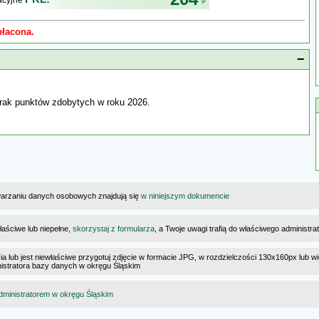
kacyjne
płacona.
−
rak punktów zdobytych w roku 2026.
warzaniu danych osobowych znajdują się
w niniejszym dokumencie
łaściwe lub niepełne,
skorzystaj z formularza
, a Twoje uwagi trafią do właściwego administr
cia lub jest niewłaściwe przygotuj zdjęcie w formacie JPG, w rozdzielczości 130x160px lub wi
ministratora bazy danych w okręgu Śląskim
dministratorem w okręgu Śląskim