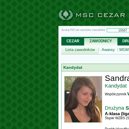
Szukaj PID lub nazwisko zawodnika:
CEZAR
ZAWODNICY
DR
Lista zawodników
Awansy
WGM,
Kandydat
Sandr
Kandydat
Współczynnik
Drużyna
S
A-klasa (lig
Śląski WZBS (S