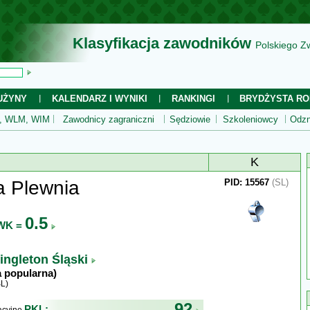
Klasyfikacja zawodników
Polskiego Z
UŻYNY
KALENDARZ I WYNIKI
RANKINGI
BRYDŻYSTA RO
 WLM, WIM
Zawodnicy zagraniczni
Sędziowie
Szkoleniowcy
Odzn
K
a Plewnia
PID: 15567
(SL)
0.5
WK =
ingleton Śląski
a popularna)
L)
92
PKL: