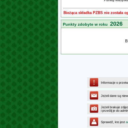
Punkty klasyfi
Bieżąca składka PZBS nie została o
2026
Punkty zdobyte w roku
B
Informacje o przet
Jeżeli dane są niew
Jeżeli brakuje zdję
i prześlij je do ad
Sprawdź, kto jest
a