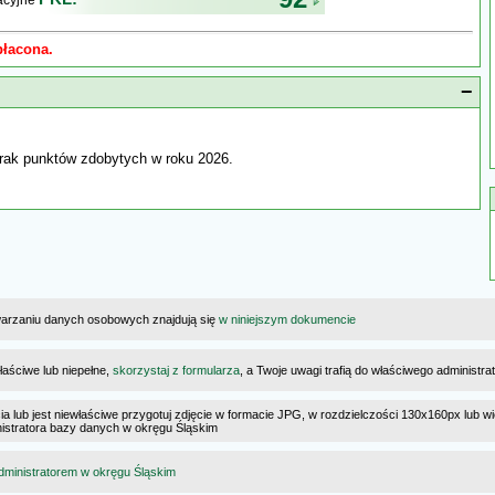
kacyjne
płacona.
−
rak punktów zdobytych w roku 2026.
warzaniu danych osobowych znajdują się
w niniejszym dokumencie
łaściwe lub niepełne,
skorzystaj z formularza
, a Twoje uwagi trafią do właściwego administr
cia lub jest niewłaściwe przygotuj zdjęcie w formacie JPG, w rozdzielczości 130x160px lub wi
ministratora bazy danych w okręgu Śląskim
dministratorem w okręgu Śląskim