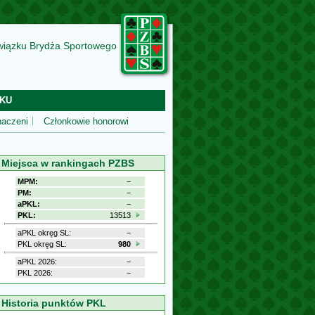
wiązku Brydża Sportowego
KU
aczeni
Członkowie honorowi
Miejsca w rankingach PZBS
MPM:
−
PM:
−
aPKL:
−
PKL:
13513
aPKL okręg SL:
−
PKL okręg SL:
980
aPKL 2026:
−
PKL 2026:
−
Historia punktów PKL