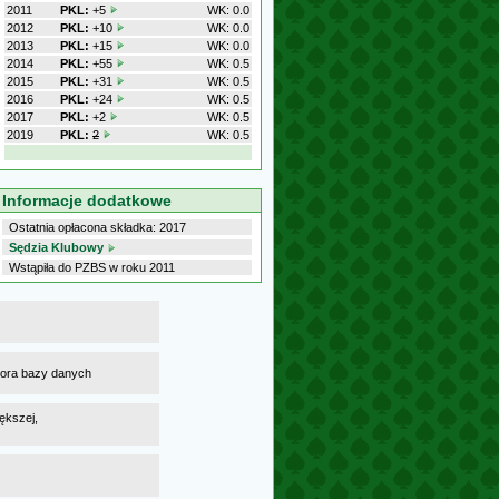
2011
PKL:
+5
WK: 0.0
2012
PKL:
+10
WK: 0.0
2013
PKL:
+15
WK: 0.0
2014
PKL:
+55
WK: 0.5
2015
PKL:
+31
WK: 0.5
2016
PKL:
+24
WK: 0.5
2017
PKL:
+2
WK: 0.5
2019
PKL:
2
WK: 0.5
Informacje dodatkowe
Ostatnia opłacona składka: 2017
Sędzia Klubowy
Wstąpiła do PZBS w roku 2011
atora bazy danych
ększej,