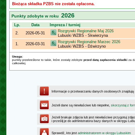
Bieżąca składka PZBS nie została opłacona.
2026
Punkty zdobyte w roku
Lp.
Data
Impreza / turniej
Rozgrywki Regionalne Maj 2026
2.
2026-05-31
Lubuski WZBS - Skwierzyna
Rozgrywki Regionalne Marzec 2026
1.
2026-03-31
Lubuski WZBS - Dźwirzyno
Uwaga:
punkty przekreślone to takie, które zostały zdobyte
przed datą zapłacenia składki
za da
całkowitej.
Informacje o przetwarzaniu danych osobowych znajdują
Jeżeli dane są niewłaściwe lub niepełne,
skorzystaj z for
Jeżeli brakuje zdjęcia lub jest niewłaściwe przygotuj zd
i prześlij je do administratora bazy danych w okręgu Lub
Sprawdź, kto jest
administratorem w okręgu Lubuskim