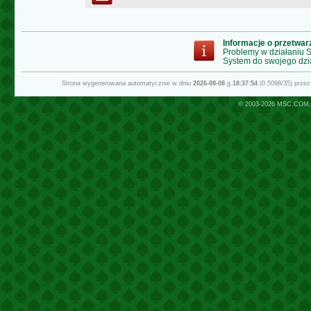
Informacje o przetwa
Problemy w działaniu
System do swojego dzi
Strona wygenerowana automatycznie w dniu
2026-08-08
g.
18:37:54
(0.5098/35) prze
© 2003-2026
MSC.COM.