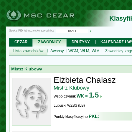
Klasyf
Szukaj PID lub nazwisko zawodnika:
CEZAR
ZAWODNICY
DRUŻYNY
KALENDARZ I WY
Lista zawodników
Awansy
WGM, WLM, WIM
Zawodnicy zagr
Mistrz Klubowy
Elżbieta Chalasz
Mistrz Klubowy
1.5
WK =
Współczynnik
Lubuski WZBS (LB)
PKL:
Punkty klasyfikacyjne