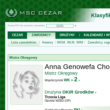
Klasyf
Szukaj PID lub nazwisko zawodnika:
CEZAR
ZAWODNICY
DRUŻYNY
KALENDARZ I WY
Lista zawodników
Awansy
WGM, WLM, WIM
Zawodnicy zagr
Mistrz Okręgowy
Anna Genowefa Cho
Mistrz Okręgowy
2
WK =
Współczynnik
Drużyna
OKiR Grodków
Trzecia Liga
Opolski WZBS (OP)
PKL: