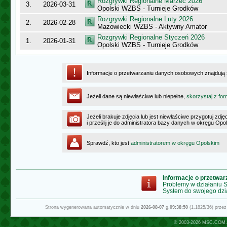
Rozgrywki Regionalne Marzec 2026
3.
2026-03-31
Opolski WZBS - Turnieje Grodków
Rozgrywki Regionalne Luty 2026
2.
2026-02-28
Mazowiecki WZBS - Aktywny Amator
Rozgrywki Regionalne Styczeń 2026
1.
2026-01-31
Opolski WZBS - Turnieje Grodków
Informacje o przetwarzaniu danych osobowych znajdują
Jeżeli dane są niewłaściwe lub niepełne,
skorzystaj z for
Jeżeli brakuje zdjęcia lub jest niewłaściwe przygotuj zd
i prześlij je do administratora bazy danych w okręgu Opo
Sprawdź, kto jest
administratorem w okręgu Opolskim
Informacje o przetwa
Problemy w działaniu
System do swojego dzi
Strona wygenerowana automatycznie w dniu
2026-08-07
g.
09:38:50
(1.1825/36) prze
© 2003-2026
MSC.COM.