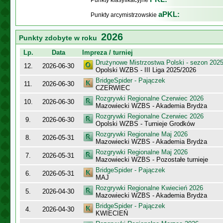
Punkty klasyfikacyjne
aPKL:
Punkty arcymistrzowskie
2026
Punkty zdobyte w roku
Lp.
Data
Impreza / turniej
Drużynowe Mistrzostwa Polski - sezon 202
12.
2026-06-30
Opolski WZBS - III Liga 2025/2026
BridgeSpider - Pajączek
11.
2026-06-30
CZERWIEC
Rozgrywki Regionalne Czerwiec 2026
10.
2026-06-30
Mazowiecki WZBS - Akademia Brydża
Rozgrywki Regionalne Czerwiec 2026
9.
2026-06-30
Opolski WZBS - Turnieje Grodków
Rozgrywki Regionalne Maj 2026
8.
2026-05-31
Mazowiecki WZBS - Akademia Brydża
Rozgrywki Regionalne Maj 2026
7.
2026-05-31
Mazowiecki WZBS - Pozostałe turnieje
BridgeSpider - Pajączek
6.
2026-05-31
MAJ
Rozgrywki Regionalne Kwiecień 2026
5.
2026-04-30
Mazowiecki WZBS - Akademia Brydża
BridgeSpider - Pajączek
4.
2026-04-30
KWIECIEŃ