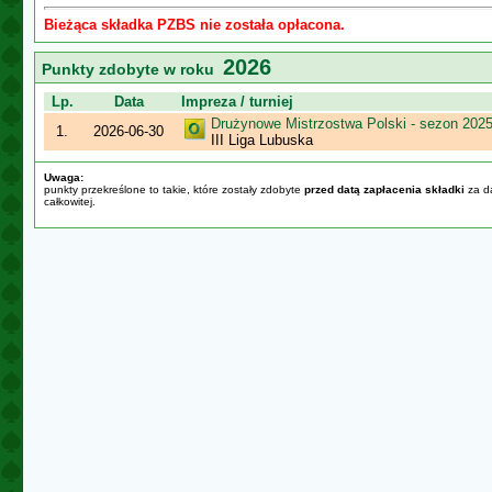
Bieżąca składka PZBS nie została opłacona.
2026
Punkty zdobyte w roku
Lp.
Data
Impreza / turniej
Drużynowe Mistrzostwa Polski - sezon 202
1.
2026-06-30
III Liga Lubuska
Uwaga:
punkty przekreślone to takie, które zostały zdobyte
przed datą zapłacenia składki
za da
całkowitej.