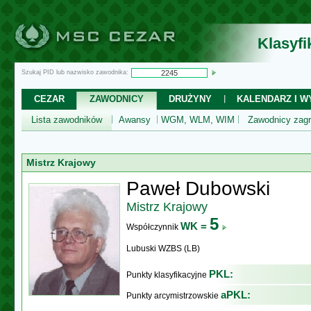
Klasyf
Szukaj PID lub nazwisko zawodnika:
CEZAR
ZAWODNICY
DRUŻYNY
KALENDARZ I WY
Lista zawodników
Awansy
WGM, WLM, WIM
Zawodnicy zagr
Mistrz Krajowy
Paweł Dubowski
Mistrz Krajowy
5
WK =
Współczynnik
Lubuski WZBS (LB)
PKL:
Punkty klasyfikacyjne
aPKL:
Punkty arcymistrzowskie