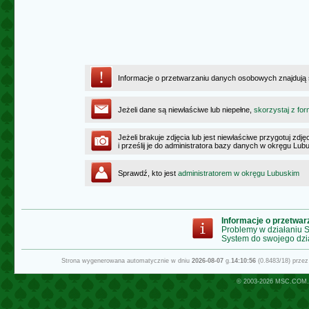
Informacje o przetwarzaniu danych osobowych znajdują
Jeżeli dane są niewłaściwe lub niepełne,
skorzystaj z for
Jeżeli brakuje zdjęcia lub jest niewłaściwe przygotuj zd
i prześlij je do administratora bazy danych w okręgu Lub
Sprawdź, kto jest
administratorem w okręgu Lubuskim
Informacje o przetwa
Problemy w działaniu
System do swojego dzi
Strona wygenerowana automatycznie w dniu
2026-08-07
g.
14:10:56
(0.8483/18) prze
© 2003-2026
MSC.COM.