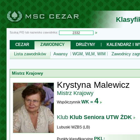
Klasyf
Szukaj PID lub nazwisko zawodnika:
CEZAR
ZAWODNICY
DRUŻYNY
KALENDARZ I WY
Lista zawodników
Awansy
WGM, WLM, WIM
Zawodnicy zagr
Mistrz Krajowy
Krystyna Malewicz
Mistrz Krajowy
4
WK =
Współczynnik
Klub
Klub Seniora UTW ŻDK
Lubuski WZBS (LB)
PKL:
Punkty klasyfikacyjne