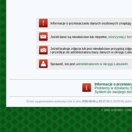
Informacje o przetwarzaniu danych osobowych znajdują
Jeżeli dane są niewłaściwe lub niepełne,
skorzystaj z for
Jeżeli brakuje zdjęcia lub jest niewłaściwe przygotuj zd
i prześlij je do administratora bazy danych w okręgu Lub
Sprawdź, kto jest
administratorem w okręgu Lubuskim
Informacje o przetwa
Problemy w działaniu
System do swojego dzi
Strona wygenerowana automatycznie w dniu
2026-08-06
g.
23:17:13
(1.0220/18) prze
© 2003-2026
MSC.COM.