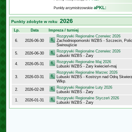
aPKL:
Punkty arcymistrzowskie
2026
Punkty zdobyte w roku
Lp.
Data
Impreza / turniej
Rozgrywki Regionalne Czerwiec 2026
6.
2026-06-30
Zachodniopomorski WZBS - Szczecin, Polic
Świnoujście
Rozgrywki Regionalne Czerwiec 2026
5.
2026-06-30
Lubuski WZBS - Żary
Rozgrywki Regionalne Maj 2026
4.
2026-05-31
Lubuski WZBS - Żary kwiecień-maj
Rozgrywki Regionalne Marzec 2026
3.
2026-03-31
Lubuski WZBS - Kostrzyn nad Odrą Skwier
Wlkp.
Rozgrywki Regionalne Luty 2026
2.
2026-02-28
Lubuski WZBS - Żary
Rozgrywki Regionalne Styczeń 2026
1.
2026-01-31
Lubuski WZBS - Żary