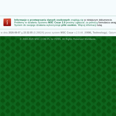
Informacje o przetwarzaniu danych osobowych
znajdują się
w niniejszym dokumencie
.
Problemy w działaniu Systemu
MSC Cezar 2.0
prosimy zgłaszać za pomocą
formularza uwa
System do swojego działania wykorzystuje
pliki cookies
. Więcej informacji
tutaj
.
 w dniu
2026-08-07
g.
15:32:05
(0.2882/6) przez system
MSC Cezar
v.2.0.44. (
VXML Technology
). Optym
© 2003-2026
MSC.COM.PL
for
PZBS
. All Rights Reserved Worldwide.