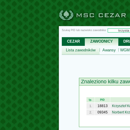
Szukaj PID lub nazwisko zawodnika:
CEZAR
ZAWODNICY
DR
Lista zawodników
Awansy
WGM,
Znaleziono kilku zaw
lp.
PID
18813
Krzysztof K
1.
09345
Norbert Kr
2.