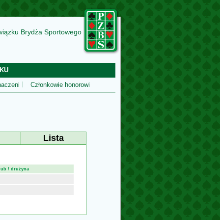
wiązku Brydża Sportowego
KU
aczeni
Członkowie honorowi
Lista
lub / drużyna