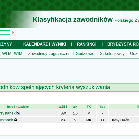
Klasyfikacja zawodników
Polskiego Z
UŻYNY
KALENDARZ I WYNIKI
RANKINGI
BRYDŻYSTA RO
 WLM, WIM
Zawodnicy zagraniczni
Sędziowie
Szkoleniowcy
Odzn
odników spełniających kryteria wyszukiwania
imię i nazwisko
WZBS
WK
TK
liga
k
rzystanek
SW
1.5
M
-
zystanek
MA
5
MK
O
Damy i Króle