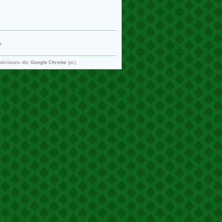
g
.
alizowano dla:
Google Chrome
(pc).