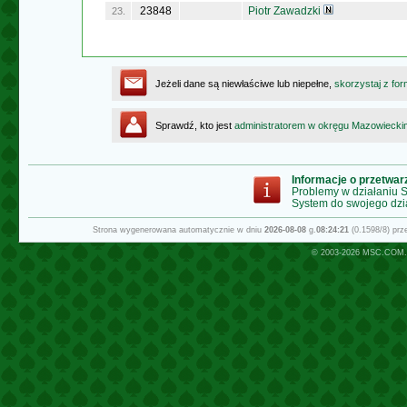
23848
Piotr Zawadzki
23.
Jeżeli dane są niewłaściwe lub niepełne,
skorzystaj z for
Sprawdź, kto jest
administratorem w okręgu Mazowiecki
Informacje o przetwa
Problemy w działaniu
System do swojego dzi
Strona wygenerowana automatycznie w dniu
2026-08-08
g.
08:24:21
(0.1598/8) pr
© 2003-2026
MSC.COM.