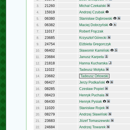
21260
Michał Czekalski
3.
15919
Andrzej Czubak
4.
06380
Stanisław Dąbrowski
5.
06382
Maciej Dobrzyński
6.
11017
Robert Frączak
7.
23685
Krzysztof Górecki
8.
24754
Elżbieta Gregorczyk
9.
06402
Sławomir Kamiński
10.
23684
Janusz Karpeta
11.
21818
Hanna Kucharska
12.
11022
Tadeusz Motyka
13.
23682
Tadeusz Orłowski
14.
06427
Jerzy Podkański
15.
08285
Czesław Popiel
16.
08423
Henryk Puchała
17.
06430
Henryk Pysiak
18.
11020
Stanisław Rojek
19.
08279
Andrzej Sławiński
20.
23683
Józef Tomaszewski
21.
24684
Andrzej Towarek
22.