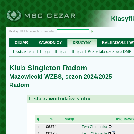
Klasyf
Szukaj PID lub nazwisko zawodnika:
CEZAR
ZAWODNICY
DRUŻYNY
KALENDARZ I WY
Ekstraklasa
I Liga
II Liga
III Liga
Pozostałe szczeble DMP
Klub Singleton Radom
Mazowiecki WZBS, sezon 2024/2025
Radom
Lista zawodników klubu
lp.
PID
funkcja
imię i nazwi
06374
Ewa Chłopecka
1.
06375
Lech Chłopecki
2.