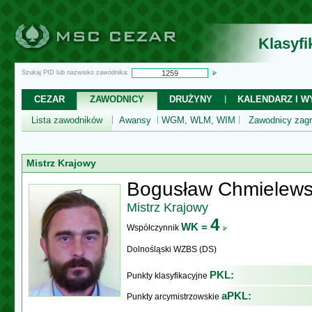
Klasyf
Szukaj PID lub nazwisko zawodnika:
CEZAR
ZAWODNICY
DRUŻYNY
KALENDARZ I WY
Lista zawodników
Awansy
WGM, WLM, WIM
Zawodnicy zagr
Mistrz Krajowy
Bogusław Chmielews
Mistrz Krajowy
4
WK =
Współczynnik
Dolnośląski WZBS (DS)
PKL:
Punkty klasyfikacyjne
aPKL:
Punkty arcymistrzowskie