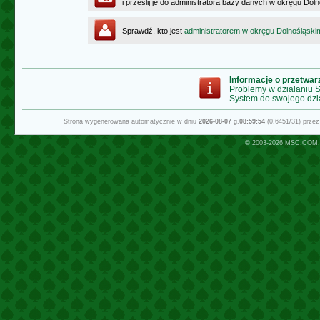
i prześlij je do administratora bazy danych w okręgu Dol
Sprawdź, kto jest
administratorem w okręgu Dolnośląski
Informacje o przetwa
Problemy w działaniu
System do swojego dzi
Strona wygenerowana automatycznie w dniu
2026-08-07
g.
08:59:54
(0.6451/31) prze
© 2003-2026
MSC.COM.