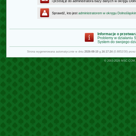
i prześlij je do administratora bazy danych w okręgu Dol
Sprawdź, kto jest
administratorem w okręgu Dolnośląski
Informacje o przetwa
Problemy w działaniu
System do swojego dzi
Strona wygenerowana automatycznie w dniu
2026-08-10
g.
16:17:24
(0.8852/30) prze
© 2003-2026
MSC.COM.