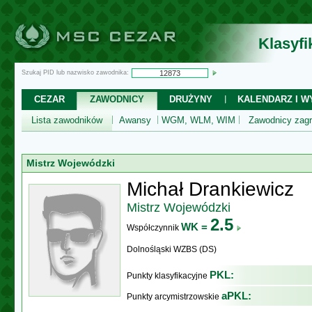
Klasyf
Szukaj PID lub nazwisko zawodnika:
CEZAR
ZAWODNICY
DRUŻYNY
KALENDARZ I WY
Lista zawodników
Awansy
WGM, WLM, WIM
Zawodnicy zagr
Mistrz Wojewódzki
Michał Drankiewicz
Mistrz Wojewódzki
2.5
WK =
Współczynnik
Dolnośląski WZBS (DS)
PKL:
Punkty klasyfikacyjne
aPKL:
Punkty arcymistrzowskie